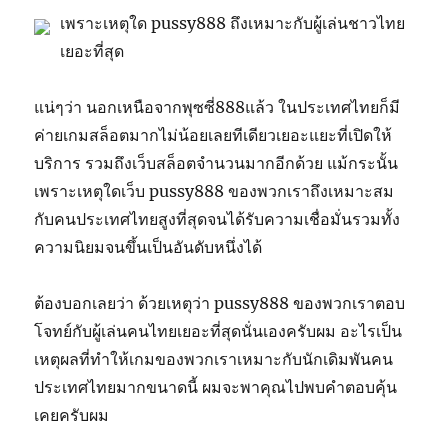
เพราะเหตุใด pussy888 ถึงเหมาะกับผู้เล่นชาวไทย
เยอะที่สุด
แน่ๆว่า นอกเหนือจากพุซซี่888แล้ว ในประเทศไทยก็มี
ค่ายเกมสล็อตมากไม่น้อยเลยทีเดียวเยอะแยะที่เปิดให้
บริการ รวมถึงเว็บสล็อตจำนวนมากอีกด้วย แม้กระนั้น
เพราะเหตุใดเว็บ pussy888 ของพวกเราถึงเหมาะสม
กับคนประเทศไทยสูงที่สุดจนได้รับความเชื่อมั่นรวมทั้ง
ความนิยมจนขึ้นเป็นอันดับหนึ่งได้
ต้องบอกเลยว่า ด้วยเหตุว่า pussy888 ของพวกเราตอบ
โจทย์กับผู้เล่นคนไทยเยอะที่สุดนั่นเองครับผม อะไรเป็น
เหตุผลที่ทำให้เกมของพวกเราเหมาะกับนักเดิมพันคน
ประเทศไทยมากขนาดนี้ ผมจะพาคุณไปพบคำตอบคุ้น
เคยครับผม