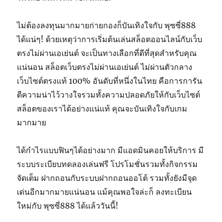
ไม่ต้องลงทุนมากมายก่ายกองก็บันเทิงใจกับ พุซซี่888
ได้แน่ๆ! ด้วยเหตุว่าการเริ่มต้นเล่นสล็อตออนไลน์กับเว็บ
ตรงไม่ผ่านเอเย่นต์ จะเป็นทางเลือกที่ดีที่สุดสำหรับคุณ
แน่นอน สล็อตเว็บตรงไม่ผ่านเอเย่นต์ ไม่ผ่านตัวกลาง
เว็บไซต์ตรงแท้ 100% อันดับที่หนึ่งในไทย คือการการัน
ตีความน่าไว้วางใจรวมทั้งความปลอดภัยให้กับเว็บไซต์
สล็อตของเราได้อย่างแน่แท้ คุณจะบันเทิงใจกับเกม
มากมาย
ได้กำไรแบบฟินๆได้อย่างมาก มีแอดมินคอยให้บริการ มี
ระบบระเบียบทดลองเล่นฟรี โปรโมชั่นรวมทั้งกิจกรรม
จัดเต็ม ฝากถอนกับระบบฝากถอนออโต้ รวมทั้งยังมีจุด
เด่นอีกมากมายแน่นอน แม้คุณพอใจล่ะก็ ลงทะเบียน
ใหม่กับ พุซซี่888 ได้แล้ววันนี้!