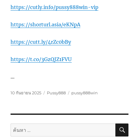
https://cutly.info/pussy888win-vip
https://shorturl.asia/eKNpA
https://cutt.ly/4rZc0bBy
https://t.co/3GzQJZ1FVU
…
เขียน
หมวด
ป้าย
10 กันยายน 2025
Pussy888
pussy888win
เมื่อ
หมู่
กำกับ
ค้นห
ค้นหา: