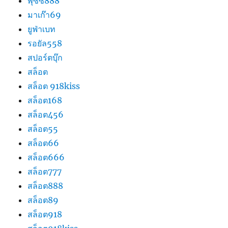
พุซซี่888
มาเก๊า69
ยูฟ่าเบท
รอยัล558
สปอร์ตบุ๊ก
สล็อต
สล็อต 918kiss
สล็อต168
สล็อต456
สล็อต55
สล็อต66
สล็อต666
สล็อต777
สล็อต888
สล็อต89
สล็อต918