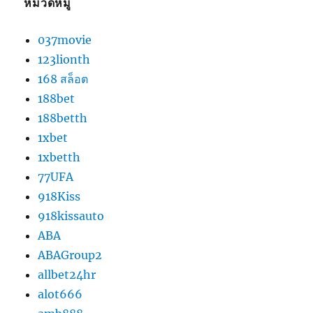
หมวดหมู่
037movie
123lionth
168 สล็อต
188bet
188betth
1xbet
1xbetth
77UFA
918Kiss
918kissauto
ABA
ABAGroup2
allbet24hr
alot666