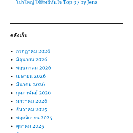
โปรใหญ่ ใช้สิทธิ์ทันใจ Top 97 by Jens
คลังเก็บ
กรกฎาคม 2026
มิถุนายน 2026
พฤษภาคม 2026
เมษายน 2026
มีนาคม 2026
กุมภาพันธ์ 2026
มกราคม 2026
ธันวาคม 2025
พฤศจิกายน 2025
ตุลาคม 2025