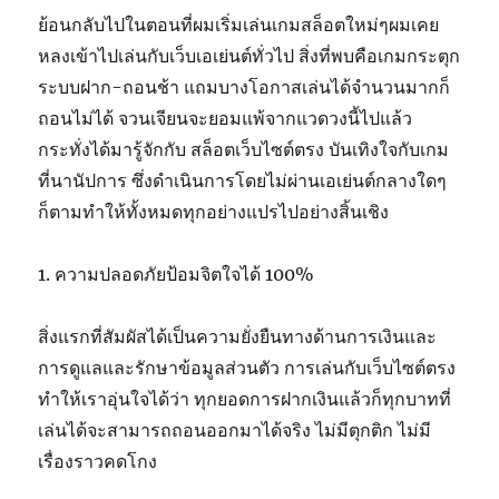
ย้อนกลับไปในตอนที่ผมเริ่มเล่นเกมสล็อตใหม่ๆผมเคย
หลงเข้าไปเล่นกับเว็บเอเย่นต์ทั่วไป สิ่งที่พบคือเกมกระตุก
ระบบฝาก-ถอนช้า แถมบางโอกาสเล่นได้จำนวนมากก็
ถอนไม่ได้ จวนเจียนจะยอมแพ้จากแวดวงนี้ไปแล้ว
กระทั่งได้มารู้จักกับ สล็อตเว็บไซต์ตรง บันเทิงใจกับเกม
ที่นานัปการ ซึ่งดำเนินการโดยไม่ผ่านเอเย่นต์กลางใดๆ
ก็ตามทำให้ทั้งหมดทุกอย่างแปรไปอย่างสิ้นเชิง
1. ความปลอดภัยป้อมจิตใจได้ 100%
สิ่งแรกที่สัมผัสได้เป็นความยั่งยืนทางด้านการเงินและ
การดูแลและรักษาข้อมูลส่วนตัว การเล่นกับเว็บไซต์ตรง
ทำให้เราอุ่นใจได้ว่า ทุกยอดการฝากเงินแล้วก็ทุกบาทที่
เล่นได้จะสามารถถอนออกมาได้จริง ไม่มีตุกติก ไม่มี
เรื่องราวคดโกง