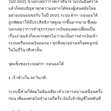
ในปี 2025 นี้ บอกเลยว่ารวดเร็วทันใจ ไม่เป็นอันตราย
แล้วก็ตอบปัญหาทุกความอยากได้ของผู้เล่นสมัยใหม่
อย่างแน่นอนขอรับ ในปี 2025 ระบบ ฝาก-ถอนออโต้
ถูกพัฒนาให้มีประสิทธิภาพสูงมากขึ้นมากมาย ซึ่งผม
บอกเลยว่าการทำธุรกรรมการเงินของผมเปลี่ยนเป็น
เรื่องง่ายแล้วก็สะดวกสุดๆไม่ว่าจะเป็นการฝากเงินเข้า
ระบบหรือถอนเงินออกมา ทุกสิ่งทุกอย่างเสร็จสมบูรณ์
ในไม่กี่วินาทีเท่านั้น
จุดแข็งของระบบฝาก-ถอนออโต้
1. เร็วข้างใน 10 วินาที:
ระบบนี้ช่วยให้ผมไม่ต้องเสียเวล่ำเวลารอนานเสมือนครั้ง
ก่อน เพียงแต่กดไม่จำนวนกี่ครั้ง เงินก็เข้าบัญชีโดยทันที