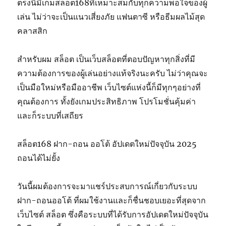
ตรงนี้มีเกมสล็อต168ที่เหมาะสมกับทุกความพอใจของผู้
เล่น ไม่ว่าจะเป็นแนวเสี่ยงภัย แฟนตาซี หรือธีมผลไม้สุด
คลาสสิก
สำหรับผม สล็อต เป็นเว็บสล็อตที่ตอบปัญหาทุกสิ่งที่มี
ความต้องการของผู้เล่นอย่างแท้จริงนะครับ ไม่ว่าคุณจะ
เป็นมือใหม่หรือมืออาชีพ เว็บไซต์แห่งนี้ก็มีทุกๆอย่างที่
คุณต้องการ ทั้งยังเกมประสิทธิภาพ โปรโมชั่นคุ้มค่า
และก็ระบบที่เสถียร
สล็อต168 ฝาก-ถอน ออโต้ อัปเดตใหม่ปัจจุบัน 2025
ถอนได้ไม่ยั้ง
วันนี้ผมต้องการจะมาแชร์ประสบการณ์เกี่ยวกับระบบ
ฝาก-ถอนออโต้ ที่ผมใช้งานและก็ชื่นชอบเยอะที่สุดจาก
เว็บไซต์ สล็อต ซึ่งคือระบบที่ได้รับการอัปเดตใหม่ปัจจุบัน