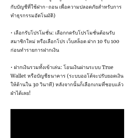
กับบัญชีที่ใช้ฝาก-ถอน เพื่อความปลอดภัยสำหรับการ
ทำธุรกรรมอัตโนมัติ)
• เลือกรับโปรโมชั่น: เลือกกดรับโปรโมชั่นต้อนรับ
สมาชิกใหม่ หรือเลือกโปร เว็บสล็อต ฝาก 10 รับ 100
ก่อนทำรายการฝากเงิน
• ฝากเงินรวมทั้งเข้าเล่น: โอนเงินผ่านระบบ True
Wallet หรือบัญชีธนาคาร (ระบบออโต้จะปรับยอดเงิน
ให้ด้านใน 30 วินาที) หลังจากนั้นก็เลือกเกมที่ชอบแล้ว
ฝ่าได้เลย!