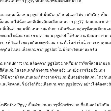
ตออนไลน์จาก pg77 ที่เหล่านักพนันต่างยกนิ้วให้!
นของเกมสล็อตบน pgslot นั้นมีเอกลักษณ์และไม่ราวกับใคร เป็น
สล็อตมากไม่น้อยเลยทีเดียวนิยมเลือกเกมจาก pg77 ก่อนเกมจากค่า
ากนี่เป็นค่ายเกมที่ดี เหมาะสมกับการเดิมพันแบบสุดๆซึ่งคุณลักษณะ
ล็อตออนไลน์เยอะแยะจากค่ายเกม pgslot ได้รับความนิยมมากขนา
วิเคราะห์กันครั้งละจุดกันเลยครับผม รวมทั้งในพาร์ทนี้ เราจะหาคุณ
ดๆกันไปเลย เลือกเกมจาก pgslot ไม่มีผิดหวังแน่ๆนะครับ
เกมนานัปการ: เกมสล็อตจาก pgslot มาพร้อมกราฟิกที่สวย เกมยุค
ีสันแจ่มใส เอฟเฟกต์ต่างๆสมจริงสมจัง แถมยังมาพร้อมธีมเกม
ห้มีความโดดเด่นและก็ต่างจากค่ายเกมอื่นๆอย่างชัดเจน ใครกันแ
ละผิดตาล่ะก็ ยังไงก็ต้องเลือกเกมจาก pgslot77 อย่างไม่ต้องสงส
้งฟรีสปิน: Pg77 เป็นค่ายเกมแรกๆที่นำเข้าระบบซื้อฟีเจอร์ฟรีสปิน