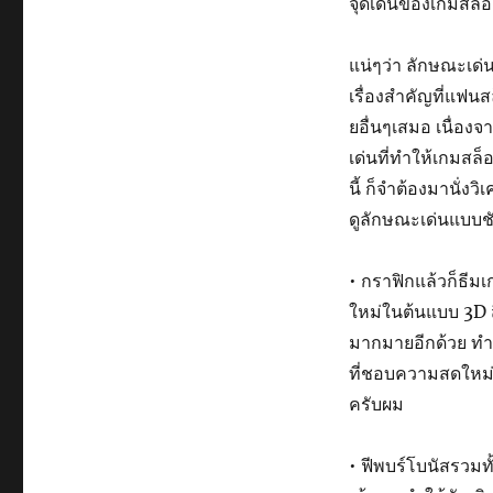
จุดเด่นของเกมสล็อ
แน่ๆว่า ลักษณะเด่
เรื่องสำคัญที่แฟน
ยอื่นๆเสมอ เนื่องจ
เด่นที่ทำให้เกมส
นี้ ก็จำต้องมานั่ง
ดูลักษณะเด่นแบบชั
• กราฟิกแล้วก็ธีม
ใหม่ในต้นแบบ 3D ส
มากมายอีกด้วย ทำใ
ที่ชอบความสดใหม่แ
ครับผม
• ฟีพบร์โบนัสรวมทั