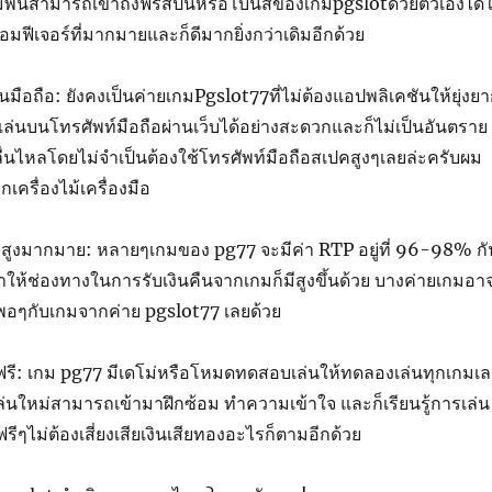
ิมพันสามารถเข้าถึงฟรีสปินหรือโบนัสของเกมpgslotด้วยตัวเองได้
ร้อมฟีเจอร์ที่มากมายและก็ดีมากยิ่งกว่าเดิมอีกด้วย
นมือถือ: ยังคงเป็นค่ายเกมPgslot77ที่ไม่ต้องแอปพลิเคชันให้ยุ่งย
ล่นบนโทรศัพท์มือถือผ่านเว็บได้อย่างสะดวกและก็ไม่เป็นอันตราย
ื่นไหลโดยไม่จำเป็นต้องใช้โทรศัพท์มือถือสเปคสูงๆเลยล่ะครับผม
เครื่องไม้เครื่องมือ
ี่ยสูงมากมาย: หลายๆเกมของ pg77 จะมีค่า RTP อยู่ที่ 96-98% กั
งทำให้ช่องทางในการรับเงินคืนจากเกมก็มีสูงขึ้นด้วย บางค่ายเกมอา
งพอๆกับเกมจากค่าย pgslot77 เลยด้วย
รี: เกม pg77 มีเดโม่หรือโหมดทดสอบเล่นให้ทดลองเล่นทุกเกมเล
้เล่นใหม่สามารถเข้ามาฝึกซ้อม ทำความเข้าใจ และก็เรียนรู้การเล่น
ีๆไม่ต้องเสี่ยงเสียเงินเสียทองอะไรก็ตามอีกด้วย