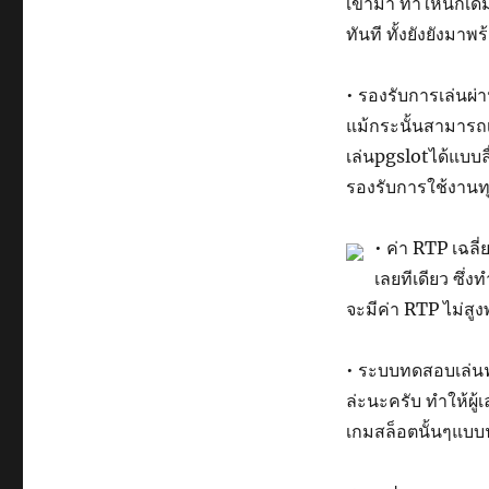
เข้ามา ทำให้นักเด
ทันที ทั้งยังยังมาพ
• รองรับการเล่นผ่า
แม้กระนั้นสามารถเ
เล่นpgslotได้แบบล
รองรับการใช้งานทุก
• ค่า RTP เฉล
เลยทีเดียว ซึ่
จะมีค่า RTP ไม่สู
• ระบบทดสอบเล่นฟ
ล่ะนะครับ ทำให้ผู
เกมสล็อตนั้นๆแบบฟร