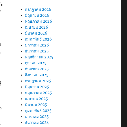
ับ
กรกฎาคม 2026
ี
มิถุนายน 2026
พฤษภาคม 2026
เมษายน 2026
มีนาคม 2026
กุมภาพันธ์ 2026
ย
มกราคม 2026
ธันวาคม 2025
อ
พฤศจิกายน 2025
ตุลาคม 2025
กันยายน 2025
สิงหาคม 2025
กรกฎาคม 2025
็
มิถุนายน 2025
พฤษภาคม 2025
เมษายน 2025
มีนาคม 2025
ร
กุมภาพันธ์ 2025
มกราคม 2025
ธันวาคม 2024
น