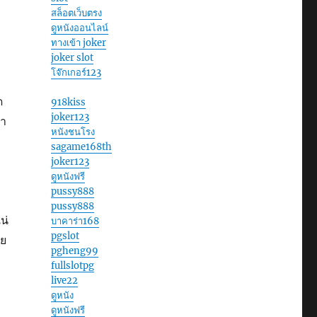
สล็อตเว็บตรง
ดูหนังออนไลน์
ทางเข้า joker
joker slot
โจ๊กเกอร์123
ด
918kiss
joker123
มา
หนังชนโรง
sagame168th
joker123
ดูหนังฟรี
pussy888
pussy888
น่
บาคาร่า168
pgslot
ัย
pgheng99
fullslotpg
live22
ดูหนัง
ดูหนังฟรี