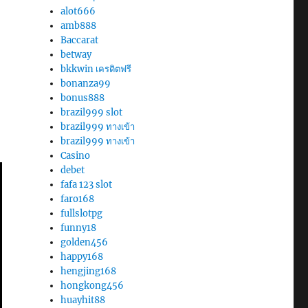
alot666
amb888
Baccarat
betway
bkkwin เครดิตฟรี
bonanza99
bonus888
brazil999 slot
brazil999 ทางเข้า
brazil999 ทางเข้า
Casino
debet
fafa 123 slot
faro168
fullslotpg
funny18
golden456
happy168
hengjing168
hongkong456
huayhit88