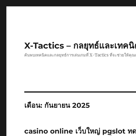
X-Tactics – กลยุทธ์และเทคน
ค้นพบเทคนิคและกลยุทธ์การเล่นเกมที่ X-Tactics ที่จะช่วยให้คุณ
เดือน:
กันยายน 2025
casino online เว็บใหญ่ pgslot 