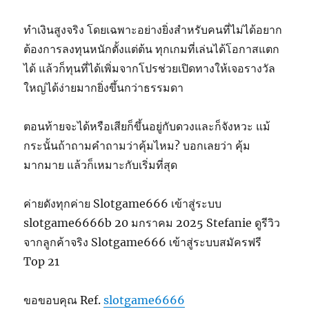
ทำเงินสูงจริง โดยเฉพาะอย่างยิ่งสำหรับคนที่ไม่ได้อยาก
ต้องการลงทุนหนักตั้งแต่ต้น ทุกเกมที่เล่นได้โอกาสแตก
ได้ แล้วก็ทุนที่ได้เพิ่มจากโปรช่วยเปิดทางให้เจอรางวัล
ใหญ่ได้ง่ายมากยิ่งขึ้นกว่าธรรมดา
ตอนท้ายจะได้หรือเสียก็ขึ้นอยู่กับดวงและก็จังหวะ แม้
กระนั้นถ้าถามคำถามว่าคุ้มไหม? บอกเลยว่า คุ้ม
มากมาย แล้วก็เหมาะกับเริ่มที่สุด
ค่ายดังทุกค่าย Slotgame666 เข้าสู่ระบบ
slotgame6666b 20 มกราคม 2025 Stefanie ดูรีวิว
จากลูกค้าจริง Slotgame666 เข้าสู่ระบบสมัครฟรี
Top 21
ขอขอบคุณ Ref.
slotgame6666