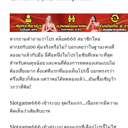
หากถามคำถามว่าโปร สล็อต666 สมาชิกใหม่
ฝาก10รับ100 คุ้มจริงหรือไม่? บอกเลยว่าในฐานะคนที่
ลองมาแล้วกับมือ นี่คือหนึ่งในโปรโมชั่นที่เหมาะที่สุด
สำหรับคนทุนน้อย และคนที่ต้องการทดลองเล่นแบบไม่
ต้องเสี่ยงมาก ตั้งแต่ทีแรกที่มองเห็นโปรนี้ บอกตรงๆว่า
ครึ่งเดียวก็ลังเล แต่ว่าพอได้ทดลองแล้ว…มันเชื้อเชิญว้า
วกว่าที่คิด!
Slotgame666 เข้าระบบ จุดเริ่มแรก…เนื่องจากมีความ
คิดเห็นว่าเติมสิบบาท
Slotgame666 เข้าสู่ระบบ ตอนแรกที่เลือกโปรนี้ไม่ใช่