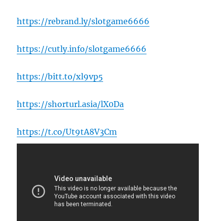
https://rebrand.ly/slotgame6666
https://cutly.info/slotgame6666
https://bitt.to/xl9vp5
https://shorturl.asia/lX0Da
https://t.co/Ut9tA8V3Cm