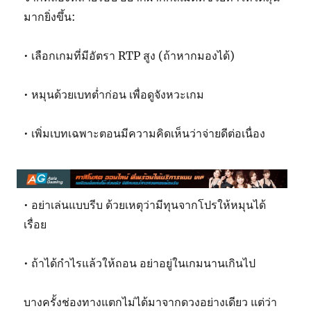
มากยิ่งขึ้น:
• เลือกเกมที่มีอัตรา RTP สูง (ถ้าหากมองได้)
• หมุนด้วยเบทต่ำก่อน เพื่อดูจังหวะเกม
• เพิ่มเบทเฉพาะตอนมีความคิดเห็นว่าจ่ายดีต่อเนื่อง
• อย่าเล่นแบบรีบ ด้วยเหตุว่ามีทุนจากโปรให้หมุนได้
เรื่อย
• ถ้าได้กำไรแล้วให้ถอน อย่าอยู่ในเกมนานเกินไป
บางครั้งช่องทางแตกไม่ได้มาจากดวงอย่างเดียว แต่ว่า