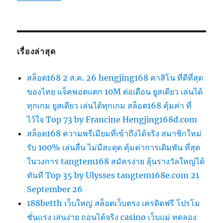
เรื่องล่าสุด
สล็อต168 2 ส.ค. 26 hengjing168 คาสิโน ที่ดีที่สุด
ของไทย แจ็คพอตแตก 10M ต่อเดือน ยูสเดียว เล่นได้
ทุกเกม ยูสเดียว เล่นได้ทุกเกม สล็อต168 คุ้มค่า ที่
ไว้ใจ Top 73 by Francine Hengjing168d.com
สล็อต168 ความพรีเมียมที่เข้าถึงได้จริง สมาชิกใหม่
รับ 100% เล่นลื่น ไม่มีสะดุด คุ้มค่าการเดิมพัน ที่สุด
ในวงการ tangtem168 สมัครง่าย ลุ้นรางวัลใหญ่ได้
ทันที Top 35 by Ulysses tangtem168e.com 21
September 26
188betth เว็บใหญ่ สล็อตเว็บตรง เครดิตฟรี โปรโม
ชั่นแรง เล่นง่าย ถอนได้จริง casino เว็บแม่ ทดลอง