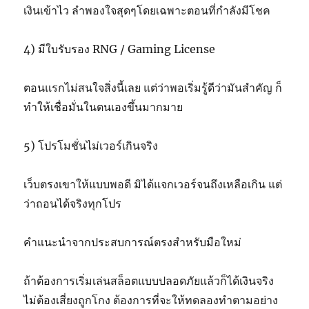
เงินเข้าไว ลำพองใจสุดๆโดยเฉพาะตอนที่กำลังมีโชค
4) มีใบรับรอง RNG / Gaming License
ตอนแรกไม่สนใจสิ่งนี้เลย แต่ว่าพอเริ่มรู้ดีว่ามันสำคัญ ก็
ทำให้เชื่อมั่นในตนเองขึ้นมากมาย
5) โปรโมชั่นไม่เวอร์เกินจริง
เว็บตรงเขาให้แบบพอดี มิได้แจกเวอร์จนถึงเหลือเกิน แต่
ว่าถอนได้จริงทุกโปร
คำแนะนำจากประสบการณ์ตรงสำหรับมือใหม่
ถ้าต้องการเริ่มเล่นสล็อตแบบปลอดภัยแล้วก็ได้เงินจริง
ไม่ต้องเสี่ยงถูกโกง ต้องการที่จะให้ทดลองทำตามอย่าง