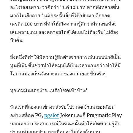
อะไรเลย เพราะว่าคิดว่า “แค่ 10 บาท หากพังทลายขึ้น
มาก็ไม่เสียดาย” แม้กระนั้นสิ่งที่ได้กลับมา คือยอด
เครดิต 100 บาท ที่ทำให้เกิดความรู้สึกว่ามีทุนพอที่จะ
เล่นหลายเกม ลองหลายสไตล์ได้แบบไม่ต้องรีบ ไม่ต้อง
บีบคั้น
สิ่งหนึ่งที่ทำให้มีความรู้สึกต่างจากการเล่นแบบปกติเป็น
ทุนที่เพิ่มขึ้นช่วยทำให้หมุนได้เป็นเวลานานกว่า ทำให้มี
โอกาสมองเห็นจังหวะแตกของเกมเยอะขึ้นจริงๆ
ทุกเกมมันแตกง่าย…หรือโชคเข้าข้าง?
วันแรกที่ลองเล่นข้างหลังรับโปร กดเข้าเกมยอดนิยม
อย่าง สล็อต PG,
pgslot
Joker และก็ Pragmatic Play
บอกเลยว่าประสบการณ์ในขณะนั้นทำให้เกิดความรู้สึก
ว่าเกมมันแตกง่ายแบบเกือบจะไม่ต้องลุ้นนาน