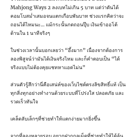
Mahjong Ways 2 ลงเบทไม่เกิน 5 บาท แต่ว่าดันได้
คอมโบสม่ำเสมอจนแตกเกือบพันบาท ช่วงแรกคิดว่าจะ
ถอนได้ไหมนะ… แม้กระนั้นกดถอนปุ๊บ เงินเข้าออโต้
ด้านใน 1 นาทีจริงๆ
ในช่วงเวลานั้นบอกเลยว่า “อึ้งมาก” เนื่องจากต้องการ
ลองพิสูจน์ว่ามันได้เงินจริงไหม และก็คำตอบเป็น “ได้
จริงแบบไม่ต้องคุยแชทหาแอดไม่น”
ส่วนตัวรู้สึกว่านี่คือเสน่ห์ของเว็บไซต์ตรงลิขสิทธิ์แท้ เป็น
ทุกสิ่งทุกอย่างทำงานด้วยระบบที่โปร่งใส ปลอดภัย และ
รวดเร็วทันใจ
เคล็ดลับเล็กๆที่ช่วยทำให้แตกง่ายมากยิ่งขึ้น
จากที่ลองหลายรอบ อยากฝากกลเม็ดที่ช่วยทำให้ได้ลุ้น