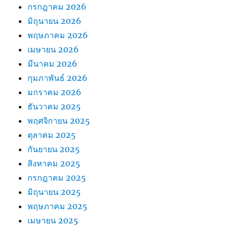
กรกฎาคม 2026
มิถุนายน 2026
พฤษภาคม 2026
เมษายน 2026
มีนาคม 2026
กุมภาพันธ์ 2026
มกราคม 2026
ธันวาคม 2025
พฤศจิกายน 2025
ตุลาคม 2025
กันยายน 2025
สิงหาคม 2025
กรกฎาคม 2025
มิถุนายน 2025
พฤษภาคม 2025
เมษายน 2025