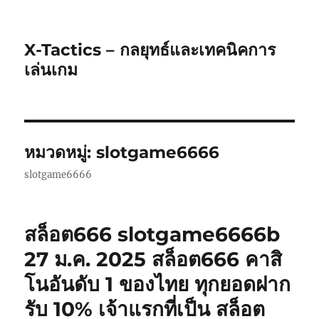
X-Tactics – กลยุทธ์และเทคนิคการ
เล่นเกม
หมวดหมู่:
slotgame6666
slotgame6666
สล็อต666 slotgame6666b
27 ม.ค. 2025 สล็อต666 คาสิ
โนอันดับ 1 ของไทย ทุกยอดฝาก
รับ 10% เจ้าแรกที่เป็น สล็อต