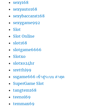
sexy168
sexyauto168
sexybaccarat168
sexygame992
Slot
Slot Online
slot168
slotgame6666
Slotxo
slotxo24hr
sretthi99
ssgame666 เข้าสู่ระบบ ล่าสุด
SuperGame Slot
tangtem168
teenoi69
temmax69