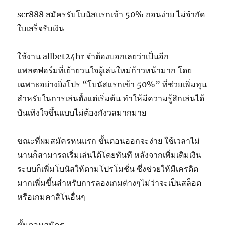
scr888 สมัครรับโบนัสแรกเข้า 50% ถอนง่าย ไม่จำกัด
ใบเสร็จรับเงิน
ใช้งาน allbet24hr จำต้องบอกเลยว่าเป็นอีก
แพลตฟอร์มที่เย้ายวนใจผู้เล่นใหม่ก้าวหน้ามาก โดย
เฉพาะอย่างยิ่งโปร “โบนัสแรกเข้า 50%” ที่ช่วยเพิ่มทุน
สำหรับในการเล่นตั้งแต่เริ่มต้น ทำให้มีความรู้สึกเล่นได้
บันเทิงใจขึ้นแบบไม่ต้องกังวลมากมาย
ขณะที่ผมสมัครหนแรก ขั้นตอนออกจะง่าย ใช้เวลาไม่
นานก็สามารถเริ่มเล่นได้โดยทันที หลังจากเพิ่มเติมเงิน
ระบบก็เพิ่มโบนัสให้ตามโปรโมชั่น ซึ่งช่วยให้มีเครดิต
มากเพิ่มขึ้นสำหรับการลองเกมต่างๆไม่ว่าจะเป็นสล็อต
หรือเกมคาสิโนอื่นๆ