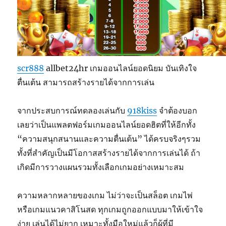
scr888
allbet24hr เกมออนไลน์ยอดนิยม บันเทิงใจ
ตื่นเต้น สามารถสร้างรายได้จากการเล่น
จากประสบการณ์ทดลองเล่นกับ
918kiss
จำต้องบอก
เลยว่าเป็นแพลตฟอร์มเกมออนไลน์ยอดฮิตที่ให้อีกทั้ง
“ความสนุกสนานและความตื่นเต้น” ได้ครบจริงๆรวม
ทั้งที่สำคัญเป็นมีโอกาสสร้างรายได้จากการเล่นได้ ถ้า
เกิดมีการวางแผนรวมทั้งเลือกเกมอย่างเหมาะสม
ความหลากหลายของเกม ไม่ว่าจะเป็นสล็อต เกมไพ่
หรือเกมแนวคาสิโนสด ทุกเกมถูกออกแบบมาให้เข้าใจ
ง่าย เล่นได้ไม่ยาก เหมาะทั้งมือใหม่แล้วก็ผู้ที่มี