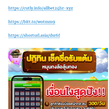
https://cutly.info/allbet24hr-xyz
https://bitt.to/wotmm9
https://shorturl.asia/dsr6f