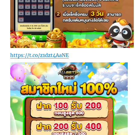
https://t.co/z1dzt4AaNE