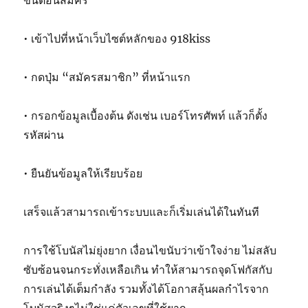
ขั้นตอนสมัคร
• เข้าไปที่หน้าเว็บไซต์หลักของ 918kiss
• กดปุ่ม “สมัครสมาชิก” ที่หน้าแรก
• กรอกข้อมูลเบื้องต้น ดังเช่น เบอร์โทรศัพท์ แล้วก็ตั้ง
รหัสผ่าน
• ยืนยันข้อมูลให้เรียบร้อย
เสร็จแล้วสามารถเข้าระบบและก็เริ่มเล่นได้ในทันที
การใช้โบนัสไม่ยุ่งยาก เงื่อนไขนับว่าเข้าใจง่าย ไม่สลับ
ซับซ้อนจนกระทั่งเหลือเกิน ทำให้สามารถจุดโฟกัสกับ
การเล่นได้เต็มกำลัง รวมทั้งได้โอกาสลุ้นผลกำไรจาก