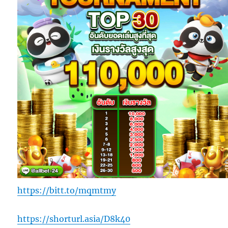
https://bitt.to/mqmtmy
https://shorturl.asia/D8k40