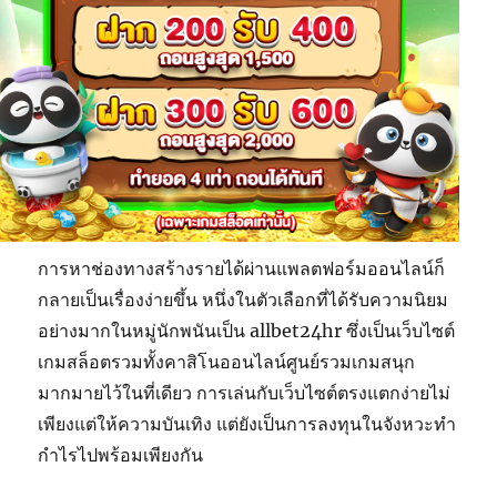
การหาช่องทางสร้างรายได้ผ่านแพลตฟอร์มออนไลน์ก็
กลายเป็นเรื่องง่ายขึ้น หนึ่งในตัวเลือกที่ได้รับความนิยม
อย่างมากในหมู่นักพนันเป็น allbet24hr ซึ่งเป็นเว็บไซต์
เกมสล็อตรวมทั้งคาสิโนออนไลน์ศูนย์รวมเกมสนุก
มากมายไว้ในที่เดียว การเล่นกับเว็บไซต์ตรงแตกง่ายไม่
เพียงแต่ให้ความบันเทิง แต่ยังเป็นการลงทุนในจังหวะทำ
กำไรไปพร้อมเพียงกัน