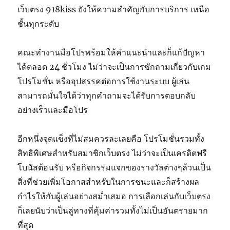
เว็บตรง 918kiss ยังให้ความสำคัญกับการบริการ เหนือ
ชั้นทุกระดับ
คณะทำงานมือโปรพร้อมให้คำแนะนำและก็แก้ปัญหา
ได้ตลอด 24 ชั่วโมง ไม่ว่าจะเป็นการซักถามเกี่ยวกับเกม
โปรโมชั่น หรืออุปสรรคต่อการใช้งานระบบ ผู้เล่น
สามารถมั่นใจได้ว่าทุกคำถามจะได้รับการตอบกลับ
อย่างเร็วและมือโปร
อีกหนึ่งจุดแข็งที่ไม่สมควรละเลยคือ โปรโมชั่นรวมทั้ง
สิทธิพิเศษสำหรับสมาชิกเว็บตรง ไม่ว่าจะเป็นเครดิตฟรี
โบนัสต้อนรับ หรือกิจกรรมแจกของรางวัลต่างๆล้วนเป็น
สิ่งที่ช่วยเพิ่มโอกาสสำหรับในการชนะและก็สร้างผล
กำไรให้กับผู้เล่นอย่างสม่ำเสมอ การเลือกเล่นกับเว็บตรง
ก็เลยนับว่าเป็นลู่ทางที่คุ้มค่ารวมทั้งไม่เป็นอันตรายมาก
ที่สุด