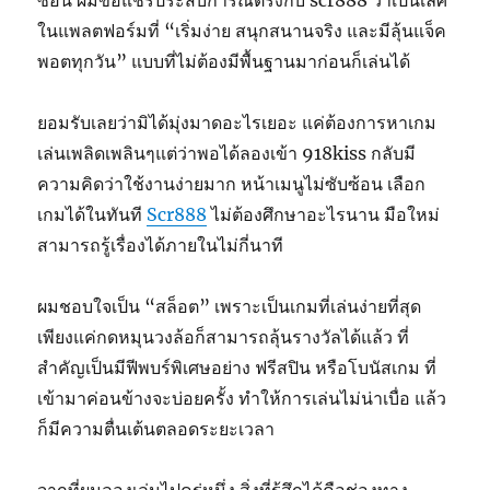
ซ้อน ผมขอแชร์ประสบการณ์ตรงกับ scr888 ว่าเป็นเลิศ
ในแพลตฟอร์มที่ “เริ่มง่าย สนุกสนานจริง และมีลุ้นแจ็ค
พอตทุกวัน” แบบที่ไม่ต้องมีพื้นฐานมาก่อนก็เล่นได้
ยอมรับเลยว่ามิได้มุ่งมาดอะไรเยอะ แค่ต้องการหาเกม
เล่นเพลิดเพลินๆแต่ว่าพอได้ลองเข้า 918kiss กลับมี
ความคิดว่าใช้งานง่ายมาก หน้าเมนูไม่ซับซ้อน เลือก
เกมได้ในทันที
Scr888
ไม่ต้องศึกษาอะไรนาน มือใหม่
สามารถรู้เรื่องได้ภายในไม่กี่นาที
ผมชอบใจเป็น “สล็อต” เพราะเป็นเกมที่เล่นง่ายที่สุด
เพียงแค่กดหมุนวงล้อก็สามารถลุ้นรางวัลได้แล้ว ที่
สำคัญเป็นมีฟีพบร์พิเศษอย่าง ฟรีสปิน หรือโบนัสเกม ที่
เข้ามาค่อนข้างจะบ่อยครั้ง ทำให้การเล่นไม่น่าเบื่อ แล้ว
ก็มีความตื่นเต้นตลอดระยะเวลา