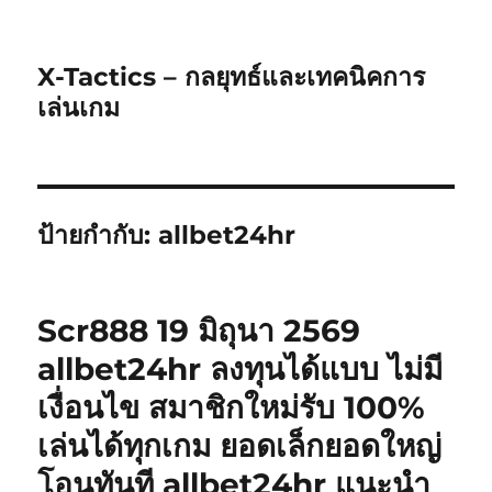
X-Tactics – กลยุทธ์และเทคนิคการ
เล่นเกม
ป้ายกำกับ:
allbet24hr
Scr888 19 มิถุนา 2569
allbet24hr ลงทุนได้แบบ ไม่มี
เงื่อนไข สมาชิกใหม่รับ 100%
เล่นได้ทุกเกม ยอดเล็กยอดใหญ่
โอนทันที allbet24hr แนะนำ