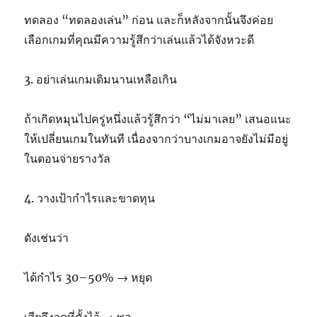
ทดลอง “ทดลองเล่น” ก่อน และก็หลังจากนั้นจึงค่อย
เลือกเกมที่คุณมีความรู้สึกว่าเล่นแล้วได้จังหวะดี
3. อย่าเล่นเกมเดิมนานเหลือเกิน
ถ้าเกิดหมุนไปครู่หนึ่งแล้วรู้สึกว่า “ไม่มาเลย” เสนอแนะ
ให้เปลี่ยนเกมในทันที เนื่องจากว่าบางเกมอาจยังไม่มีอยู่
ในตอนจ่ายรางวัล
4. วางเป้ากำไรและขาดทุน
ดังเช่นว่า
ได้กำไร 30–50% → หยุด