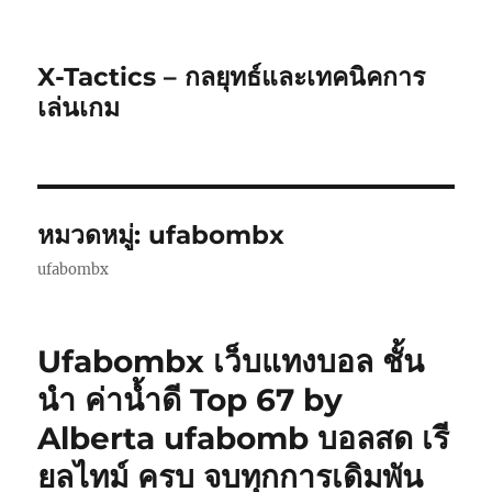
X-Tactics – กลยุทธ์และเทคนิคการ
เล่นเกม
หมวดหมู่:
ufabombx
ufabombx
Ufabombx เว็บแทงบอล ชั้น
นำ ค่าน้ำดี Top 67 by
Alberta ufabomb บอลสด เรี
ยลไทม์ ครบ จบทุกการเดิมพัน