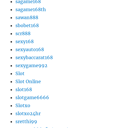
sagame168
sagame168th
sawan888
sbobet168
scr888
sexy168
sexyauto168
sexybaccarat168
sexygame992
Slot
Slot Online
slot168
slotgame6666
Slotxo
slotxo24hr
sretthi99