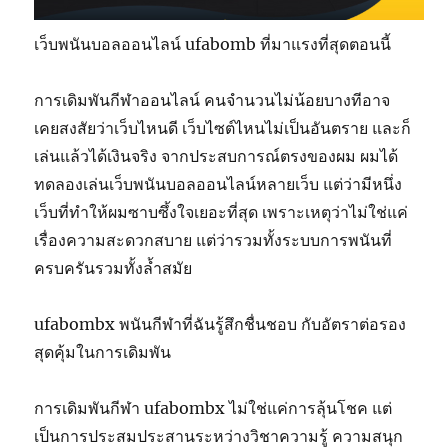
เว็บพนันบอลออนไลน์ ufabomb ที่มาแรงที่สุดตอนนี้
การเดิมพันกีฬาออนไลน์ คนจำนวนไม่น้อยบางทีอาจ
เคยสงสัยว่าเว็บไหนดี เว็บไซต์ไหนไม่เป็นอันตราย และก็
เล่นแล้วได้เงินจริง จากประสบการณ์ตรงของผม ผมได้
ทดลองเล่นเว็บพนันบอลออนไลน์หลายเว็บ แต่ว่ามีหนึ่ง
เว็บที่ทำให้ผมซาบซึ้งใจเยอะที่สุด เพราะเหตุว่าไม่ใช่แค่
เรื่องความสะดวกสบาย แต่ว่ารวมทั้งระบบการพนันที่
ครบครันรวมทั้งล้ำสมัย
ufabombx พนันกีฬาที่ฉันรู้สึกชื่นชอบ กับอัตราต่อรอง
สุดคุ้มในการเดิมพัน
การเดิมพันกีฬา ufabombx ไม่ใช่แค่การลุ้นโชค แต่
เป็นการประสมประสานระหว่างวิชาความรู้ ความสนุก