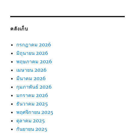
คลังเก็บ
กรกฎาคม 2026
มิถุนายน 2026
พฤษภาคม 2026
เมษายน 2026
มีนาคม 2026
กุมภาพันธ์ 2026
มกราคม 2026
ธันวาคม 2025
พฤศจิกายน 2025
ตุลาคม 2025
กันยายน 2025