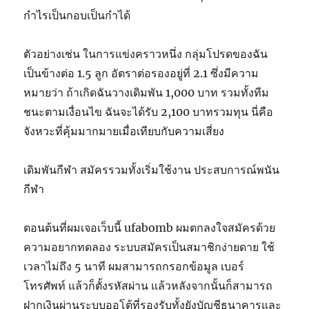
กำไรเป็นกอบเป็นกำได้
ตัวอย่างเช่น ในการแข่งคราวหนึ่ง กลุ่มโปรดของฉัน
เป็นข้างต่อ 1.5 ลูก อัตราต่อรองอยู่ที่ 2.1 ซึ่งมีความ
หมายว่า ถ้าเกิดฉันวางเดิมพัน 1,000 บาท รวมทั้งทีม
ชนะตามเงื่อนไข ฉันจะได้รับ 2,100 บาทรวมทุน นี่คือ
จังหวะที่คุ้มมากมายเมื่อเทียบกับความเสี่ยง
เดิมพันกีฬา สมัครรวมทั้งเริ่มใช้งาน ประสบการณ์พนัน
กีฬา
ตอนต้นที่ผมเจอเว็บนี้ ufabomb ผมตกลงใจสมัครด้วย
ความอยากทดลอง ระบบสมัครเป็นสมาชิกง่ายดาย ใช้
เวลาไม่ถึง 5 นาที ผมสามารถกรอกข้อมูล เบอร์
โทรศัพท์ แล้วก็ตั้งรหัสผ่าน แล้วหลังจากนั้นก็สามารถ
ฝากเงินผ่านระบบออโต้ที่รองรับทั้งยังบัญชีธนาคารและ