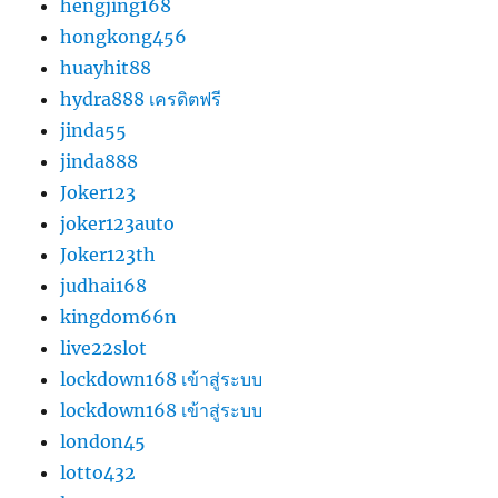
hengjing168
hongkong456
huayhit88
hydra888 เครดิตฟรี
jinda55
jinda888
Joker123
joker123auto
Joker123th
judhai168
kingdom66n
live22slot
lockdown168 เข้าสู่ระบบ
lockdown168 เข้าสู่ระบบ
london45
lotto432