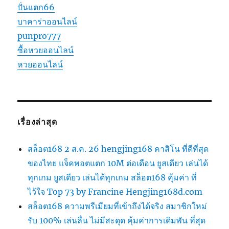
ปั่นแตก66
บาคาร่าออนไลน์
punpro777
ซื้อหวยออนไลน์
หวยออนไลน์
เรื่องล่าสุด
สล็อต168 2 ส.ค. 26 hengjing168 คาสิโน ที่ดีที่สุด
ของไทย แจ็คพอตแตก 10M ต่อเดือน ยูสเดียว เล่นได้
ทุกเกม ยูสเดียว เล่นได้ทุกเกม สล็อต168 คุ้มค่า ที่
ไว้ใจ Top 73 by Francine Hengjing168d.com
สล็อต168 ความพรีเมียมที่เข้าถึงได้จริง สมาชิกใหม่
รับ 100% เล่นลื่น ไม่มีสะดุด คุ้มค่าการเดิมพัน ที่สุด