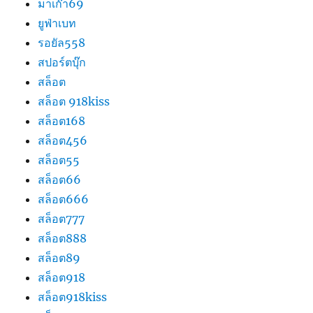
มาเก๊า69
ยูฟ่าเบท
รอยัล558
สปอร์ตบุ๊ก
สล็อต
สล็อต 918kiss
สล็อต168
สล็อต456
สล็อต55
สล็อต66
สล็อต666
สล็อต777
สล็อต888
สล็อต89
สล็อต918
สล็อต918kiss