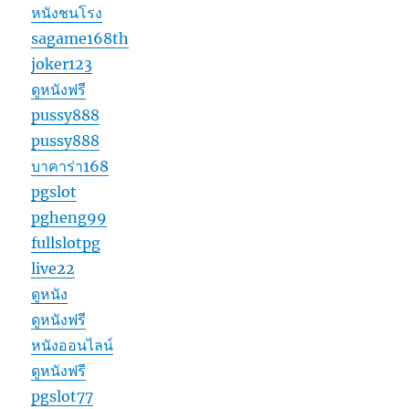
หนังชนโรง
sagame168th
joker123
ดูหนังฟรี
pussy888
pussy888
บาคาร่า168
pgslot
pgheng99
fullslotpg
live22
ดูหนัง
ดูหนังฟรี
หนังออนไลน์
ดูหนังฟรี
pgslot77