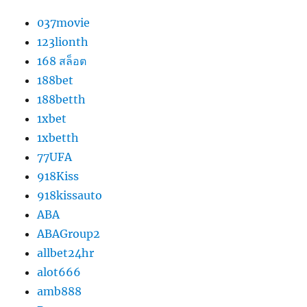
037movie
123lionth
168 สล็อต
188bet
188betth
1xbet
1xbetth
77UFA
918Kiss
918kissauto
ABA
ABAGroup2
allbet24hr
alot666
amb888