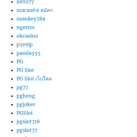
lotto77
macau69 สมัคร
monkey789
ngernn
okcasino
p2vvip
panda555
PG
PG Slot
PG Slot เว็บใหม่
pg77
pgheng
pgjoker
PGSlot
pgslot718
pgslot77