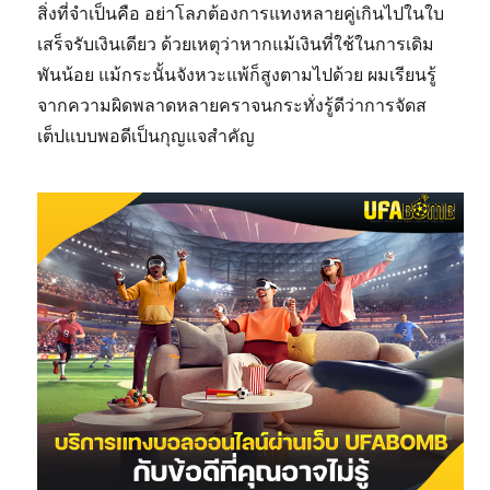
สิ่งที่จำเป็นคือ อย่าโลภต้องการแทงหลายคู่เกินไปในใบ
เสร็จรับเงินเดียว ด้วยเหตุว่าหากแม้เงินที่ใช้ในการเดิม
พันน้อย แม้กระนั้นจังหวะแพ้ก็สูงตามไปด้วย ผมเรียนรู้
จากความผิดพลาดหลายคราจนกระทั่งรู้ดีว่าการจัดส
เต็ปแบบพอดีเป็นกุญแจสำคัญ