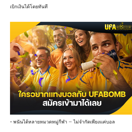
เบิกเงินได้โดยทันที
• พนันได้หลายหมวดหมู่กีฬา – ไม่จำกัดเพียงแค่บอล