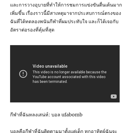
และการวางอุบายที่ทำให้การชมการแข่งขันตื่นเต้นมาก
เพิ่มขึ้น เรื่องราวนี้มีสาเหตุมาจากประสบการณ์ตรงของ
ฉันที่ได้ทดลองพนันกีฬาที่ผมประทับใจ และก็ได้เจอกับ
อัตราต่อรองที่คุ้มที่สุด
กีฬาที่ฉันหลงเสน่ห์: บอล ufabomb
บอลคือกีฬาที่ฉันติดตามมาตั้งแต่เด็ก ทุกอาทิตย์ฉันจะ