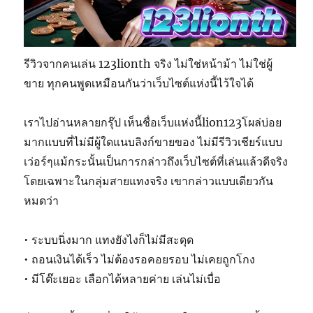
รีวิวจากคนเล่น 123lionth จริง ไม่ใช่หน้าม้า ไม่ใช่ผู้
ขาย ทุกคนพูดเหมือนกันว่าเว็บไซต์แห่งนี้ไว้ใจได้
เราไปอ่านหลายกรุ๊ป เห็นชื่อเว็บแห่งนี้lion123โผล่บ่อย
มากแบบที่ไม่มีผู้ใดแนบลิงก์ขายของ ไม่มีรีวิวเชียร์แบบ
เว่อร์ๆแม้กระนั้นเป็นการกล่าวถึงเว็บไซต์ที่เล่นแล้วดีจริง
โดยเฉพาะในกลุ่มสายแทงจริง เขากล่าวแบบเดียวกัน
หมดว่า
• ระบบนิ่งมาก แทงยังไงก็ไม่มีสะดุด
• ถอนเงินได้เร็ว ไม่ต้องรอคอยรอบ ไม่เคยถูกโกง
• มีโต๊ะเยอะ เลือกได้หลายค่าย เล่นไม่เบื่อ