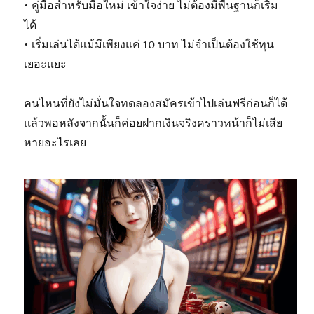
• คู่มือสำหรับมือใหม่ เข้าใจง่าย ไม่ต้องมีพื้นฐานก็เริ่ม
ได้
• เริ่มเล่นได้แม้มีเพียงแค่ 10 บาท ไม่จำเป็นต้องใช้ทุน
เยอะแยะ
คนไหนที่ยังไม่มั่นใจทดลองสมัครเข้าไปเล่นฟรีก่อนก็ได้
แล้วพอหลังจากนั้นก็ค่อยฝากเงินจริงคราวหน้าก็ไม่เสีย
หายอะไรเลย