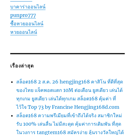
บาคาร่าออนไลน์
punpro777
ซื้อหวยออนไลน์
หวยออนไลน์
เรื่องล่าสุด
สล็อต168 2 ส.ค. 26 hengjing168 คาสิโน ที่ดีที่สุด
ของไทย แจ็คพอตแตก 10M ต่อเดือน ยูสเดียว เล่นได้
ทุกเกม ยูสเดียว เล่นได้ทุกเกม สล็อต168 คุ้มค่า ที่
ไว้ใจ Top 73 by Francine Hengjing168d.com
สล็อต168 ความพรีเมียมที่เข้าถึงได้จริง สมาชิกใหม่
รับ 100% เล่นลื่น ไม่มีสะดุด คุ้มค่าการเดิมพัน ที่สุด
ในวงการ tangtem168 สมัครง่าย ลุ้นรางวัลใหญ่ได้