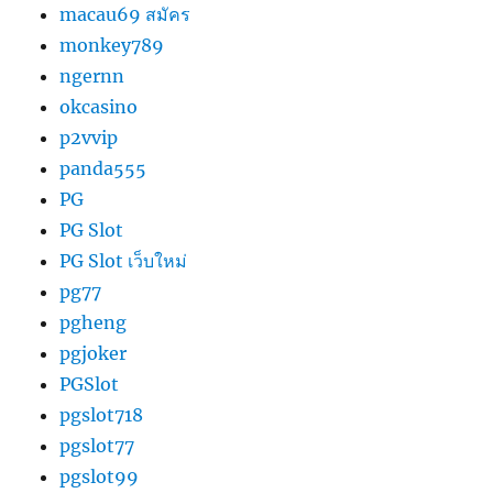
macau69 สมัคร
monkey789
ngernn
okcasino
p2vvip
panda555
PG
PG Slot
PG Slot เว็บใหม่
pg77
pgheng
pgjoker
PGSlot
pgslot718
pgslot77
pgslot99