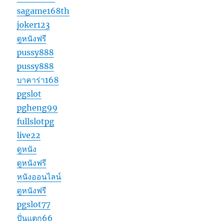
sagame168th
joker123
ดูหนังฟรี
pussy888
pussy888
บาคาร่า168
pgslot
pgheng99
fullslotpg
live22
ดูหนัง
ดูหนังฟรี
หนังออนไลน์
ดูหนังฟรี
pgslot77
ปั่นแตก66