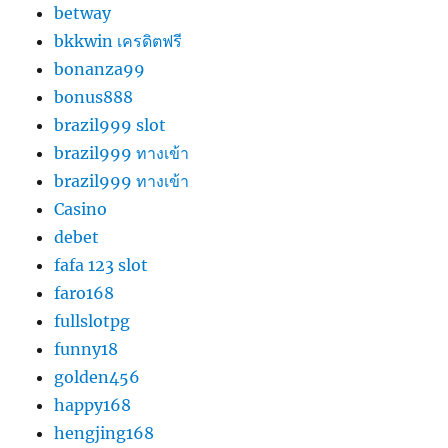
betway
bkkwin เครดิตฟรี
bonanza99
bonus888
brazil999 slot
brazil999 ทางเข้า
brazil999 ทางเข้า
Casino
debet
fafa 123 slot
faro168
fullslotpg
funny18
golden456
happy168
hengjing168