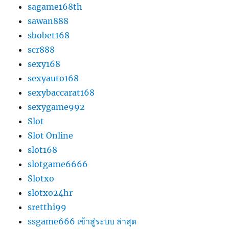
sagame168th
sawan888
sbobet168
scr888
sexy168
sexyauto168
sexybaccarat168
sexygame992
Slot
Slot Online
slot168
slotgame6666
Slotxo
slotxo24hr
sretthi99
ssgame666 เข้าสู่ระบบ ล่าสุด