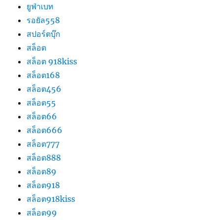
ยูฟ่าเบท
รอยัล558
สปอร์ตบุ๊ก
สล็อต
สล็อต 918kiss
สล็อต168
สล็อต456
สล็อต55
สล็อต66
สล็อต666
สล็อต777
สล็อต888
สล็อต89
สล็อต918
สล็อต918kiss
สล็อต99