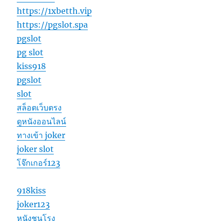
https://1xbetth.vip
https://pgslot.spa
pgslot
pg slot
kiss918
pgslot
slot
สล็อตเว็บตรง
ดูหนังออนไลน์
ทางเข้า joker
joker slot
โจ๊กเกอร์123
918kiss
joker123
หนังชนโรง