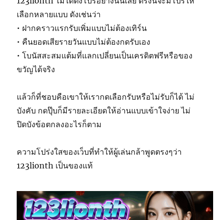
123lionth ไม่ได้ตั้งโปรอย่างนั้นเลย ตรงนี้จะมีโปรให้
เลือกหลายแบบ ดังเช่นว่า
• ฝากคราวแรกรับเพิ่มแบบไม่ต้องเทิร์น
• คืนยอดเสียรายวันแบบไม่ต้องกดรับเอง
• โบนัสสะสมแต้มที่แลกเปลี่ยนเป็นเครดิตฟรีหรือของ
ขวัญได้จริง
แล้วก็ที่ชอบคือเขาให้เรากดเลือกรับหรือไม่รับก็ได้ ไม่
บังคับ กดปุ๊บก็มีรายละเอียดให้อ่านแบบเข้าใจง่าย ไม่
ปิดบังข้อตกลงอะไรก็ตาม
ความโปร่งใสของเว็บที่ทำให้ผู้เล่นกล้าพูดตรงๆว่า
123lionth เป็นของแท้