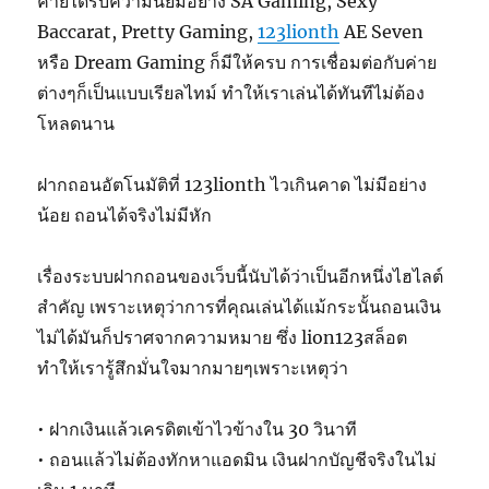
ค่ายได้รับความนิยมอย่าง SA Gaming, Sexy
Baccarat, Pretty Gaming,
123lionth
AE Seven
หรือ Dream Gaming ก็มีให้ครบ การเชื่อมต่อกับค่าย
ต่างๆก็เป็นแบบเรียลไทม์ ทำให้เราเล่นได้ทันทีไม่ต้อง
โหลดนาน
ฝากถอนอัตโนมัติที่ 123lionth ไวเกินคาด ไม่มีอย่าง
น้อย ถอนได้จริงไม่มีหัก
เรื่องระบบฝากถอนของเว็บนี้นับได้ว่าเป็นอีกหนึ่งไฮไลต์
สำคัญ เพราะเหตุว่าการที่คุณเล่นได้แม้กระนั้นถอนเงิน
ไม่ได้มันก็ปราศจากความหมาย ซึ่ง lion123สล็อต
ทำให้เรารู้สึกมั่นใจมากมายๆเพราะเหตุว่า
• ฝากเงินแล้วเครดิตเข้าไวข้างใน 30 วินาที
• ถอนแล้วไม่ต้องทักหาแอดมิน เงินฝากบัญชีจริงในไม่