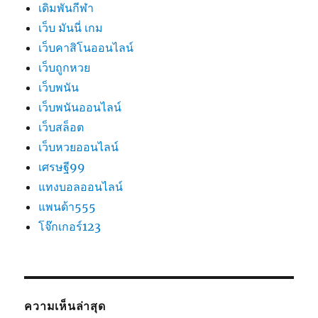
เดิมพันกีฬา
เว็บ มันนี่ เกม
เว็บคาสิโนออนไลน์
เว็บถูกหวย
เว็บพนัน
เว็บพนันออนไลน์
เว็บสล็อต
เว็บหวยออนไลน์
เศรษฐี99
แทงบอลออนไลน์
แพนด้า555
โจ๊กเกอร์123
ความเห็นล่าสุด