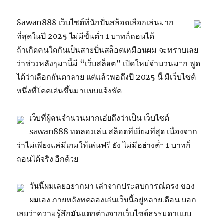
Sawan888 เว็บไซต์ที่นักปั่นสล็อตเลือกเล่นมาก
ที่สุดในปี 2025 ไม่มีขั้นต่ำ 1 บาทก็ถอนได้
ถ้าเกิดคนใดกันเป็นสายปั่นสล็อตเหมือนผม จะทราบเลย
ว่าช่วงหลังๆมานี้มี “เว็บสล็อต” เปิดใหม่จำนวนมาก พูด
ได้ว่าเลือกกันตาลาย แต่แล้วพอถึงปี 2025 นี้ มีเว็บไซต์
หนึ่งที่โดดเด่นขึ้นมาแบบแจ้งชัด
เว็บที่ผู้คนจำนวนมากเอ๋ยถึงว่าเป็น เว็บไซต์
sawan888 ทดลองเล่น สล็อตที่เยี่ยมที่สุด เนื่องจาก
ว่าไม่เพียงแค่มีเกมให้เล่นฟรี ยัง ไม่มีอย่างต่ำ 1 บาทก็
ถอนได้จริง อีกด้วย
วันนี้ผมเลยอยากมา เล่าจากประสบการณ์ตรง ของ
ผมเอง ภายหลังทดลองเล่นเว็บนี้อยู่หลายเดือน บอก
เลยว่าความรู้สึกมันแตกต่างจากเว็บไซต์ธรรมดาแบบ