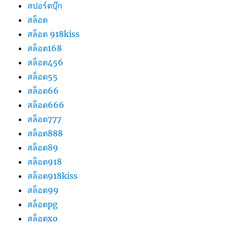
สปอร์ตบุ๊ก
สล็อต
สล็อต 918kiss
สล็อต168
สล็อต456
สล็อต55
สล็อต66
สล็อต666
สล็อต777
สล็อต888
สล็อต89
สล็อต918
สล็อต918kiss
สล็อต99
สล็อตpg
สล็อตxo