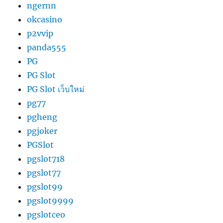
ngernn
okcasino
p2vvip
panda555
PG
PG Slot
PG Slot เว็บใหม่
pg77
pgheng
pgjoker
PGSlot
pgslot718
pgslot77
pgslot99
pgslot9999
pgslotceo