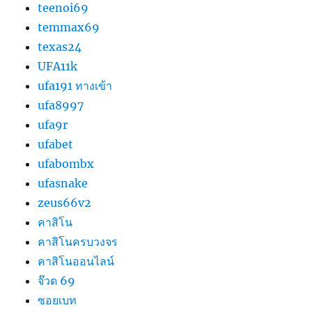
teenoi69
temmax69
texas24
UFA11k
ufa191 ทางเข้า
ufa8997
ufa9r
ufabet
ufabombx
ufasnake
zeus66v2
คาสิโน
คาสิโนครบวงจร
คาสิโนออนไลน์
จ๊วด 69
ซอยเบท