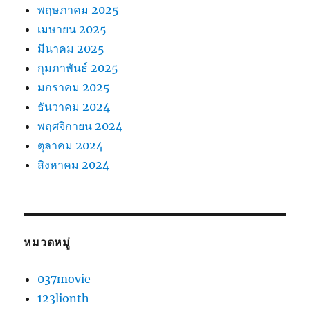
พฤษภาคม 2025
เมษายน 2025
มีนาคม 2025
กุมภาพันธ์ 2025
มกราคม 2025
ธันวาคม 2024
พฤศจิกายน 2024
ตุลาคม 2024
สิงหาคม 2024
หมวดหมู่
037movie
123lionth