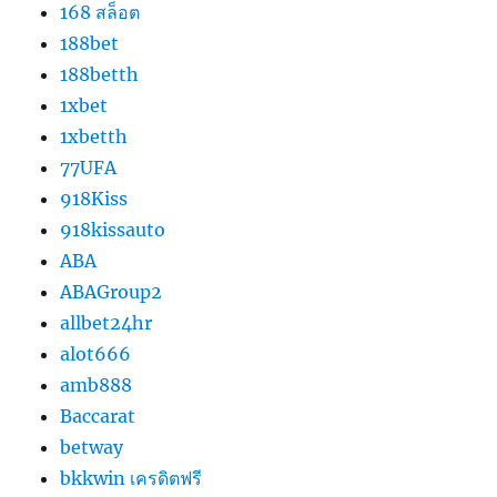
168 สล็อต
188bet
188betth
1xbet
1xbetth
77UFA
918Kiss
918kissauto
ABA
ABAGroup2
allbet24hr
alot666
amb888
Baccarat
betway
bkkwin เครดิตฟรี