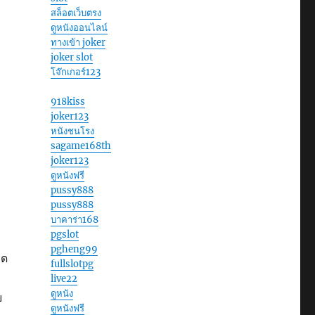
สล็อตเว็บตรง
ดูหนังออนไลน์
ทางเข้า joker
joker slot
โจ๊กเกอร์123
918kiss
joker123
หนังชนโรง
sagame168th
joker123
ดูหนังฟรี
pussy888
pussy888
บาคาร่า168
pgslot
pgheng99
ิด
fullslotpg
live22
ดูหนัง
บ
ดูหนังฟรี