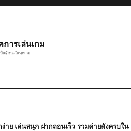
ิคการเล่นเกม
เป็นผู้ชนะในทุกเกม
ง่าย เล่นสนุก ฝากถอนเร็ว รวมค่ายดังครบใน