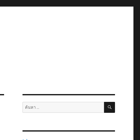
ค้นหา
ค้นหา: