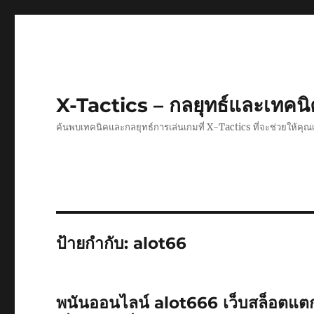
X-Tactics – กลยุทธ์และเทคน
ค้นพบเทคนิคและกลยุทธ์การเล่นเกมที่ X-Tactics ที่จะช่วยให้คุณ
ป้ายกำกับ:
alot66
พนันออนไลน์ alot666 เว็บสล็อตแตก