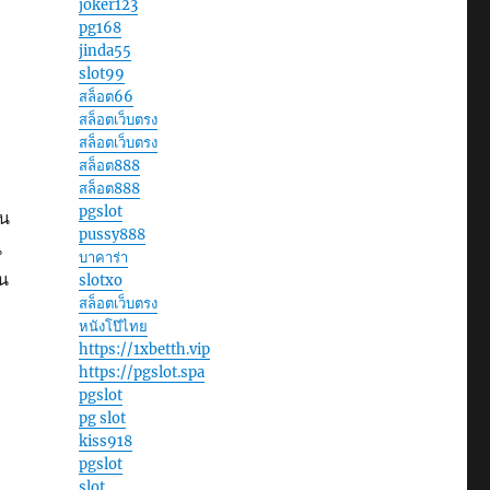
joker123
pg168
jinda55
slot99
สล็อต66
สล็อตเว็บตรง
สล็อตเว็บตรง
สล็อต888
สล็อต888
pgslot
็น
pussy888
น
บาคาร่า
วน
slotxo
สล็อตเว็บตรง
หนังโป๊ไทย
https://1xbetth.vip
https://pgslot.spa
pgslot
pg slot
kiss918
pgslot
slot