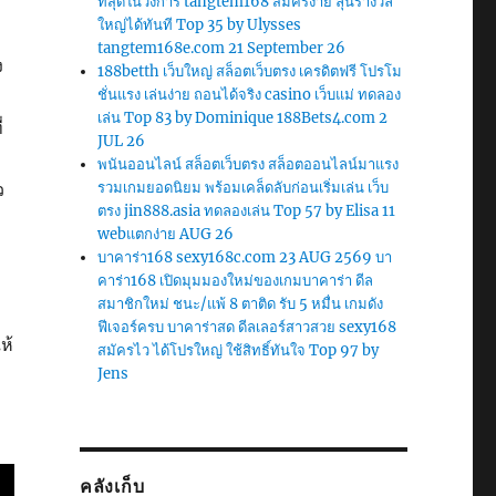
ที่สุดในวงการ tangtem168 สมัครง่าย ลุ้นรางวัล
ใหญ่ได้ทันที Top 35 by Ulysses
tangtem168e.com 21 September 26
ง
188betth เว็บใหญ่ สล็อตเว็บตรง เครดิตฟรี โปรโม
ชั่นแรง เล่นง่าย ถอนได้จริง casino เว็บแม่ ทดลอง
เล่น Top 83 by Dominique 188Bets4.com 2
่
JUL 26
พนันออนไลน์ สล็อตเว็บตรง สล็อตออนไลน์มาแรง
ว
รวมเกมยอดนิยม พร้อมเคล็ดลับก่อนเริ่มเล่น เว็บ
ตรง jin888.asia ทดลองเล่น Top 57 by Elisa 11
webแตกง่าย AUG 26
บาคาร่า168 sexy168c.com 23 AUG 2569 บา
คาร่า168 เปิดมุมมองใหม่ของเกมบาคาร่า ดีล
สมาชิกใหม่ ชนะ/แพ้ 8 ตาติด รับ 5 หมื่น เกมดัง
ฟีเจอร์ครบ บาคาร่าสด ดีลเลอร์สาวสวย sexy168
ห้
สมัครไว ได้โปรใหญ่ ใช้สิทธิ์ทันใจ Top 97 by
Jens
คลังเก็บ