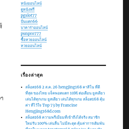
หนังออนไลน์
ดูหนังฟรี
pgslot77
ปั่นแตก66
้
บาคาร่าออนไลน์
punpro777
ซื้อหวยออนไลน์
หวยออนไลน์
่
เรื่องล่าสุด
สล็อต168 2 ส.ค. 26 hengjing168 คาสิโน ที่ดี
ที่สุด ของไทย แจ็คพอตแตก 10M ต่อเดือน ยูสเดียว
กๆ
เล่นได้ทุกเกม ยูสเดียว เล่นได้ทุกเกม สล็อต168 คุ้ม
ค่า ที่ไว้ใจ Top 73 by Francine
Hengjing168d.com
สล็อต168 ความพรีเมียมที่เข้าถึงได้จริง สมาชิก
ใหม่รับ 100% เล่นลื่น ไม่มีสะดุด คุ้มค่าการเดิมพัน