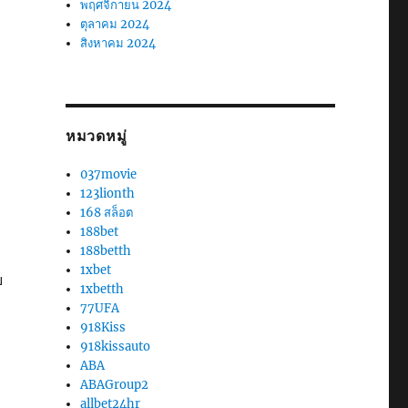
พฤศจิกายน 2024
ตุลาคม 2024
สิงหาคม 2024
หมวดหมู่
037movie
123lionth
168 สล็อต
188bet
188betth
1xbet
บ
1xbetth
77UFA
918Kiss
918kissauto
ABA
ABAGroup2
allbet24hr