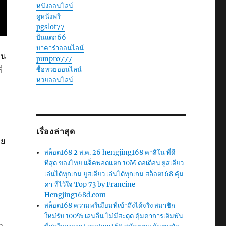
หนังออนไลน์
ดูหนังฟรี
pgslot77
ปั่นแตก66
บาคาร่าออนไลน์
่น
punpro777
่
ซื้อหวยออนไลน์
หวยออนไลน์
็
เรื่องล่าสุด
าย
สล็อต168 2 ส.ค. 26 hengjing168 คาสิโน ที่ดี
ที่สุด ของไทย แจ็คพอตแตก 10M ต่อเดือน ยูสเดียว
เล่นได้ทุกเกม ยูสเดียว เล่นได้ทุกเกม สล็อต168 คุ้ม
ค่า ที่ไว้ใจ Top 73 by Francine
Hengjing168d.com
สล็อต168 ความพรีเมียมที่เข้าถึงได้จริง สมาชิก
ใหม่รับ 100% เล่นลื่น ไม่มีสะดุด คุ้มค่าการเดิมพัน
า