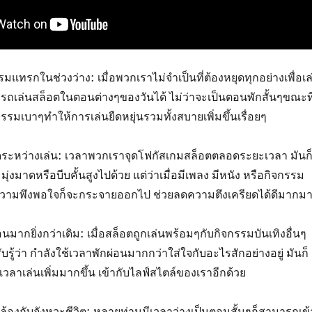
แทรกในช่วงว่าง: เมื่อพวกเราไม่จำเป็นที่ต้องหยุดทุกอย่างเพื่อเล
ถเล่นสล็อตในตอนต่างๆของวันได้ ไม่ว่าจะเป็นตอนพักสั้นๆขณะที
มเบาๆทำให้การเล่นยืดหยุ่นรวมทั้งสบายเพิ่มขึ้นเรื่อยๆ
ดระหว่างเล่น: เวลาพวกเราจุดโฟกัสเกมสล็อตตลอดระยะเวลา มันก
มุ่งมาดหรือบีบคั้นสูงไปด้วย แต่ว่าเมื่อมีเพลง มีหนัง หรือกิจกรรม
ความพึงพอใจก็จะกระจายออกไป ช่วยลดความตึงเครียดได้ดีมากม
นมากยิ่งกว่าเดิม: เมื่อสล็อตถูกเล่นพร้อมๆกับกิจกรรมบันเทิงอื่นๆ
บรู้ว่า กำลังใช้เวลาพักผ่อนมากกว่าใส่ใจกับอะไรสักอย่างอยู่ มันก็
วลาเล่นเพิ่มมากขึ้น เข้ากับไลฟ์สไตล์ของเราอีกด้วย
องกับจังหวะชีวิต: หลายท่านมีเวลาว่างเป็นตอนสั้นๆก็สามารถเข้