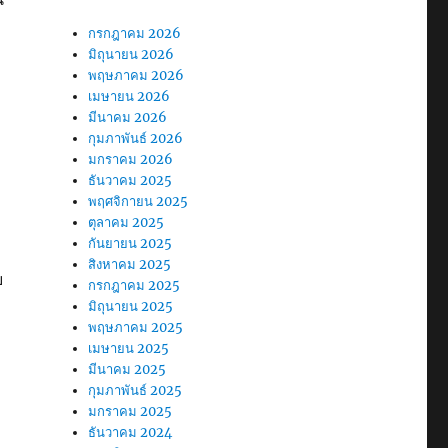
กรกฎาคม 2026
มิถุนายน 2026
พฤษภาคม 2026
เมษายน 2026
มีนาคม 2026
กุมภาพันธ์ 2026
มกราคม 2026
ธันวาคม 2025
พฤศจิกายน 2025
ตุลาคม 2025
กันยายน 2025
สิงหาคม 2025
บ
กรกฎาคม 2025
มิถุนายน 2025
พฤษภาคม 2025
เมษายน 2025
มีนาคม 2025
กุมภาพันธ์ 2025
มกราคม 2025
ธันวาคม 2024