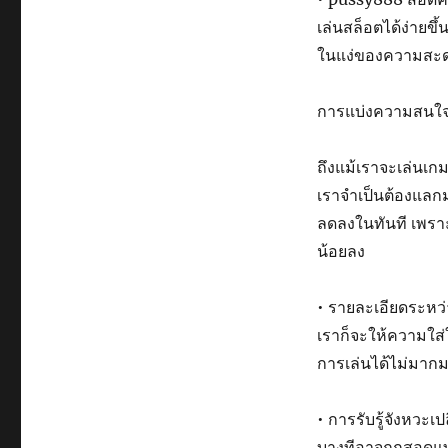
เล่นสล็อตได้ง่ายขึ้
ในแง่ของความสะดว
การแบ่งความสนใจท
ถึงแม้เราจะเล่นเกม
เราจำเป็นต้องแลกมา
ลดลงในทันที เพร
น้อยลง
• รายละเอียดระหว่
เราก็จะให้ความใส
การเล่นได้ไม่มากมาย
• การรับรู้จังหวะเป
บางทีอาจถูกสอดแทร