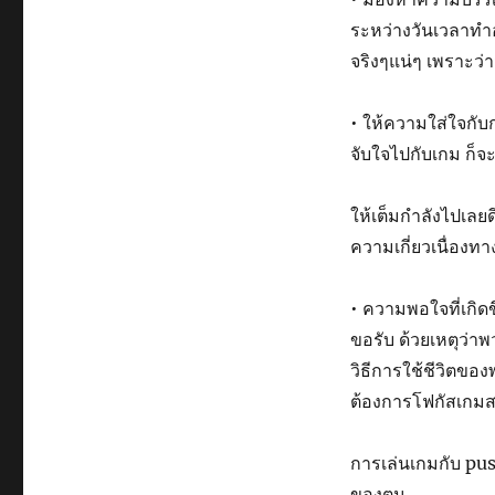
ระหว่างวันเวลาทำอ
จริงๆแน่ๆ เพราะว่า
• ให้ความใส่ใจกั
จับใจไปกับเกม ก็จ
ให้เต็มกำลังไปเลย
ความเกี่ยวเนื่องท
• ความพอใจที่เกิดข
ขอรับ ด้วยเหตุว่าพ
วิธีการใช้ชีวิตขอ
ต้องการโฟกัสเกมสล
การเล่นเกมกับ pus
ของตน