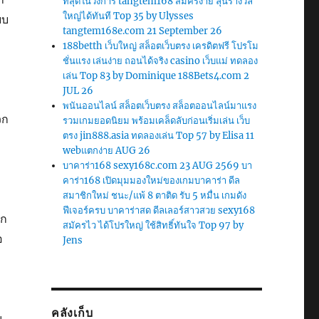
ที่สุดในวงการ tangtem168 สมัครง่าย ลุ้นรางวัล
ใหญ่ได้ทันที Top 35 by Ulysses
ยบ
tangtem168e.com 21 September 26
188betth เว็บใหญ่ สล็อตเว็บตรง เครดิตฟรี โปรโม
ชั่นแรง เล่นง่าย ถอนได้จริง casino เว็บแม่ ทดลอง
เล่น Top 83 by Dominique 188Bets4.com 2
JUL 26
พนันออนไลน์ สล็อตเว็บตรง สล็อตออนไลน์มาแรง
วก
รวมเกมยอดนิยม พร้อมเคล็ดลับก่อนเริ่มเล่น เว็บ
ตรง jin888.asia ทดลองเล่น Top 57 by Elisa 11
webแตกง่าย AUG 26
บาคาร่า168 sexy168c.com 23 AUG 2569 บา
คาร่า168 เปิดมุมมองใหม่ของเกมบาคาร่า ดีล
สมาชิกใหม่ ชนะ/แพ้ 8 ตาติด รับ 5 หมื่น เกมดัง
ฟีเจอร์ครบ บาคาร่าสด ดีลเลอร์สาวสวย sexy168
วก
สมัครไว ได้โปรใหญ่ ใช้สิทธิ์ทันใจ Top 97 by
อ
Jens
คลังเก็บ
น