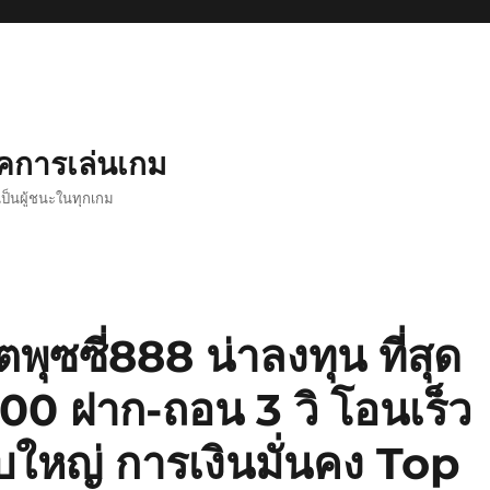
ิคการเล่นเกม
เป็นผู้ชนะในทุกเกม
ซซี่888 น่าลงทุน ที่สุด
100 ฝาก-ถอน 3 วิ โอนเร็ว
บใหญ่ การเงินมั่นคง Top