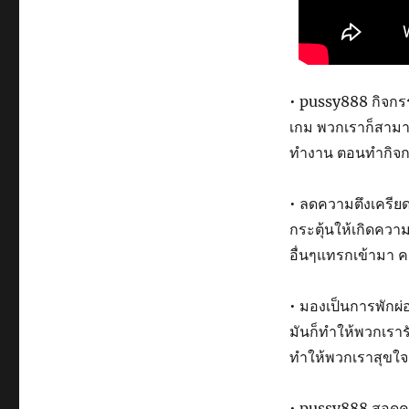
• pussy888 กิจกรรม
เกม พวกเราก็สามาร
ทำงาน ตอนทำกิจกรร
• ลดความตึงเครีย
กระตุ้นให้เกิดความ
อื่นๆแทรกเข้ามา 
• มองเป็นการพักผ่อ
มันก็ทำให้พวกเรารั
ทำให้พวกเราสุขใจเ
• pussy888 สอดคล้