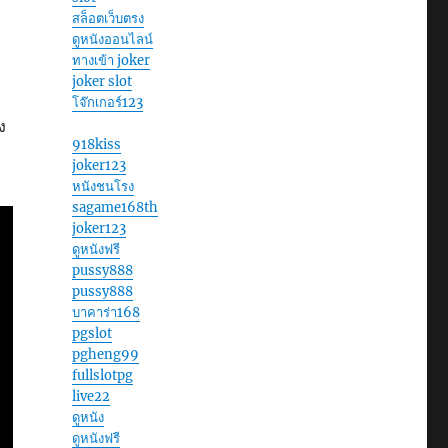
สล็อตเว็บตรง
ดูหนังออนไลน์
ทางเข้า joker
joker slot
โจ๊กเกอร์123
ง
918kiss
joker123
หนังชนโรง
sagame168th
joker123
ดูหนังฟรี
pussy888
pussy888
บาคาร่า168
pgslot
pgheng99
fullslotpg
live22
ดูหนัง
ดูหนังฟรี