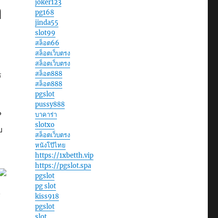
joker123
า
pg168
jinda55
slot99
สล็อต66
สล็อตเว็บตรง
สล็อตเว็บตรง
สล็อต888
ร
สล็อต888
pgslot
pussy888
บาคาร่า
?
slotxo
บ
สล็อตเว็บตรง
หนังโป๊ไทย
https://1xbetth.vip
https://pgslot.spa
pgslot
pg slot
kiss918
้
pgslot
slot