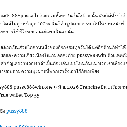
เกมกับ 888pussy ไปด้วยรวมทั้งทำอันอื่นไปด้วยนั้น มันก็มีทั้งข้อดี
ไม่มีไม่ถูกหรือถูก 100% นั่นก็คือรูปแบบการนำไปใช้งานหนึ่งที่
ะการใช้ชีวิตของคนเล่นคนนั้นแค่นั้น
ห้สล็อตเป็นส่วนใดส่วนหนึ่งของกิจกรรมทุกวันได้ แต่อีกด้านก็ทำให้
ียดและความเกี่ยวเนื่องในเกมลดลงด้วย pussy888win ด้วยเหตุดั
มสำคัญเลยว่าพวกเราจำเป็นต้องเล่นแบบไหนกันแน่ พวกเราเพียงแค
เราชอบตามความมุ่งมาดที่พวกเราตั้งเอาไว้ก็พอเพียง
sy888 pussy888win.one 9 มิ.ย. 2026 Francine ยืน 1 เรื่องเก
True wallet Top 55
อิง
pussy888
.ly/pussy888win-one