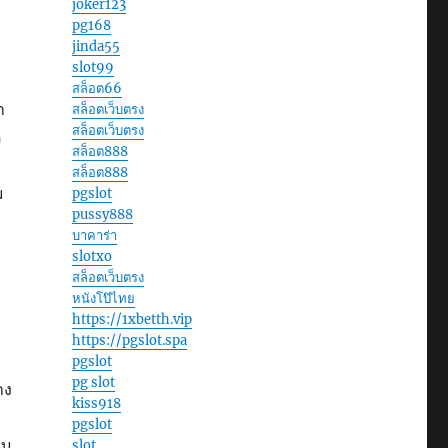
joker123
pg168
jinda55
slot99
สล็อต66
า
สล็อตเว็บตรง
สล็อตเว็บตรง
ต
สล็อต888
สล็อต888
ม
pgslot
pussy888
บาคาร่า
slotxo
สล็อตเว็บตรง
หนังโป๊ไทย
https://1xbetth.vip
https://pgslot.spa
pgslot
pg slot
าง
kiss918
pgslot
บบ
slot