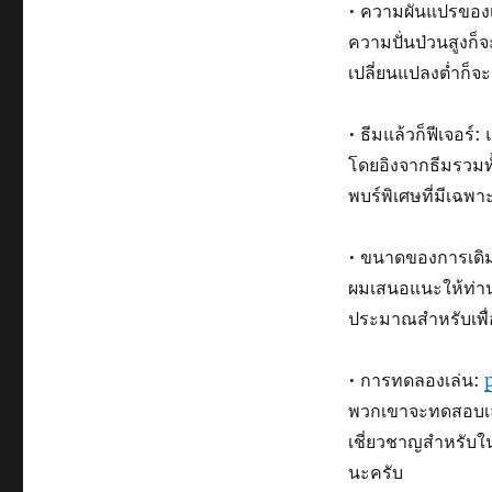
• ความผันแปรของเ
ความปั่นป่วนสูงก็จ
เปลี่ยนแปลงต่ำก็จะ
• ธีมแล้วก็ฟีเจอร์
โดยอิงจากธีมรวมทั
พบร์พิเศษที่มีเฉพ
• ขนาดของการเดิม
ผมเสนอแนะให้ท่านเ
ประมาณสำหรับเพื่อ
• การทดลองเล่น:
พวกเขาจะทดสอบเล
เชี่ยวชาญสำหรับใน
นะครับ