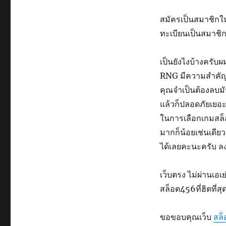
สมัครเป็นสมาชิกให
ทะเบียนเป็นสมาชิกใ
เป็นยังไงบ้างครับ
RNG มีความสำคัญก
คุณจำเป็นต้องลบมั
แล้วก็ปลอดภัยเยอะท
ในการเลือกเกมสล็
มากก็น้อยเช่นเดียว
ได้เลยคะนะครับ ลง
เว็บตรง ไม่ผ่านเ
สล็อต456ที่ฮิตที่ส
ขอขอบคุณเว็บ
สล็