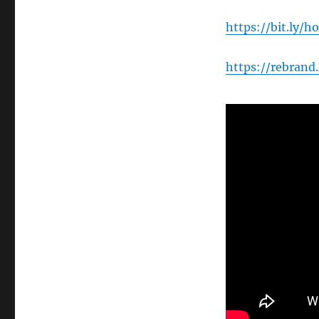
https://bit.ly/
https://rebran