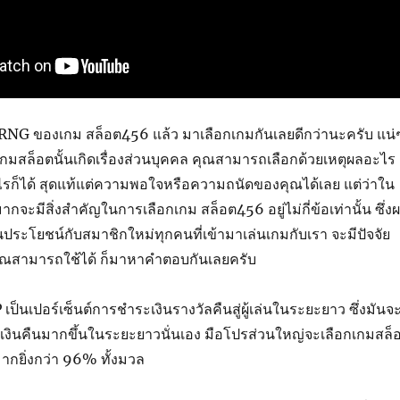
ะบบ RNG ของเกม สล็อต456 แล้ว มาเลือกเกมกันเลยดีกว่านะครับ แน่
เกมสล็อตนั้นเกิดเรื่องส่วนบุคคล คุณสามารถเลือกด้วยเหตุผลอะไร
อะไรก็ได้ สุดแท้แต่ความพอใจหรือความถนัดของคุณได้เลย แต่ว่าใน
ากจะมีสิ่งสำคัญในการเลือกเกม สล็อต456 อยู่ไม่กี่ข้อเท่านั้น ซึ่ง
็นประโยชน์กับสมาชิกใหม่ทุกคนที่เข้ามาเล่นเกมกับเรา จะมีปัจจัย
คุณสามารถใช้ได้ ก็มาหาคำตอบกันเลยครับ
 เป็นเปอร์เซ็นต์การชำระเงินรางวัลคืนสู่ผู้เล่นในระยะยาว ซึ่งมันจ
บเงินคืนมากขึ้นในระยะยาวนั่นเอง มือโปรส่วนใหญ่จะเลือกเกมสล็
นมากยิ่งกว่า 96% ทั้งมวล