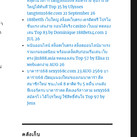
ที่สุดในวงการ tangtem168 สมัครง่าย ลุ้นรางวัล
ใหญ่ได้ทันที Top 35 by Ulysses
tangtem168e.com 21 September 26
188betth เว็บใหญ่ สล็อตเว็บตรง เครดิตฟรี โปรโม
ทำ
ชั่นแรง เล่นง่าย ถอนได้จริง casino เว็บแม่ ทดลอง
ด
เล่น Top 83 by Dominique 188Bets4.com 2
JUL 26
พนันออนไลน์ สล็อตเว็บตรง สล็อตออนไลน์มาแรง
รวมเกมยอดนิยม พร้อมเคล็ดลับก่อนเริ่มเล่น เว็บ
ตรง jin888.asia ทดลองเล่น Top 57 by Elisa 11
webแตกง่าย AUG 26
ม
บาคาร่า168 sexy168c.com 23 AUG 2569 บา
คาร่า168 เปิดมุมมองใหม่ของเกมบาคาร่า ดีล
สมาชิกใหม่ ชนะ/แพ้ 8 ตาติด รับ 5 หมื่น เกมดัง
ฟีเจอร์ครบ บาคาร่าสด ดีลเลอร์สาวสวย sexy168
สมัครไว ได้โปรใหญ่ ใช้สิทธิ์ทันใจ Top 97 by
Jens
คลังเก็บ