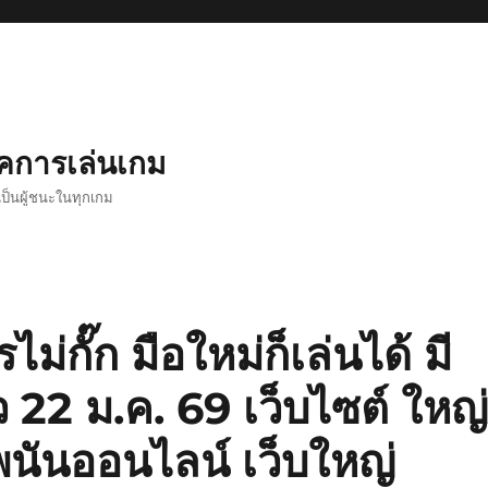
ิคการเล่นเกม
เป็นผู้ชนะในทุกเกม
กั๊ก มือใหม่ก็เล่นได้ มี
ว 22 ม.ค. 69 เว็บไซต์ ใหญ
ันออนไลน์ เว็บใหญ่