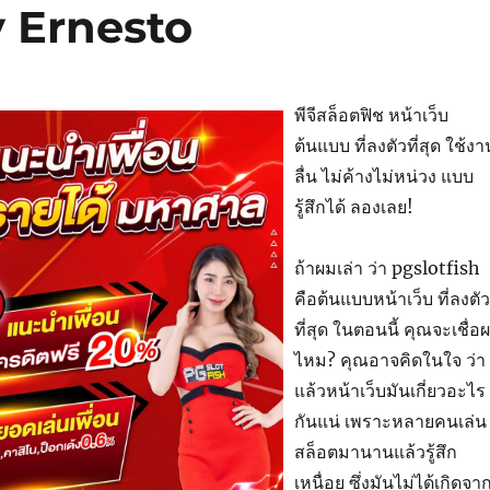
y Ernesto
พีจีสล็อตฟิช หน้าเว็บ
ต้นแบบ ที่ลงตัวที่สุด ใช้งา
ลื่น ไม่ค้างไม่หน่วง แบบ
รู้สึกได้ ลองเลย!
ถ้าผมเล่า ว่า pgslotfish
คือต้นแบบหน้าเว็บ ที่ลงตัว
ที่สุด ในตอนนี้ คุณจะเชื่อ
ไหม? คุณอาจคิดในใจ ว่า
แล้วหน้าเว็บมันเกี่ยวอะไร
กันแน่ เพราะหลายคนเล่น
สล็อตมานานแล้วรู้สึก
เหนื่อย ซึ่งมันไม่ได้เกิดจา