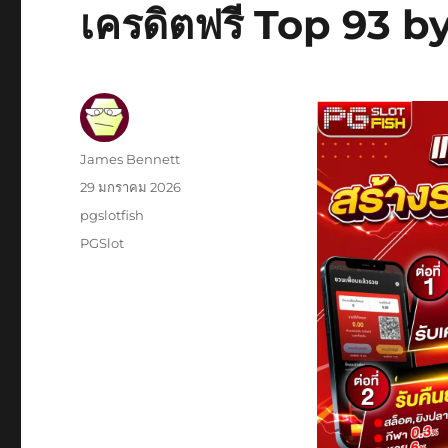
เครดิตฟรี Top 93 b
ผู้
James Bennett
เขียน
เขียน
29 มกราคม 2026
เมื่อ
หมวด
pgslotfish
หมู่
ป้าย
PGSlot
กำกับ