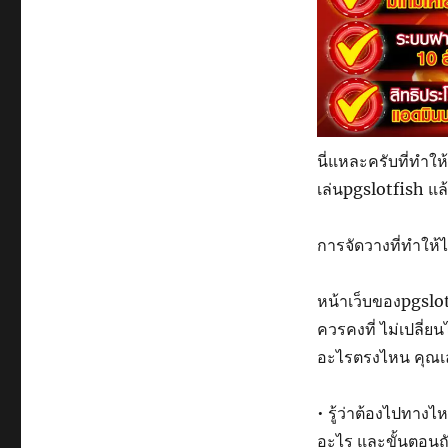
นี่แหละครับที่ทำให้
เล่นpgslotfish แล
การจัดวางที่ทำให้ไ
หน้าเว็บของpgslot ท
ควรคงที่ ไม่เปลี่ย
อะไรตรงไหน คุณเลย
• รู้ว่าต้องไปทางไ
อะไร และขั้นตอนถั