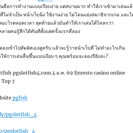
ันคือการทำงานแบบเรียบง่าย แต่สบายมาก ทำให้เราเข้ามาเล่นแล้
่งที่ไม่จำเป็น หน้าเว็บนิ่ง ใช้งานง่าย ไม่โดนแย่งสมาธิจากเกม และไ
ดอะไรตลอดเวลา สุดท้ายแล้วมันทำให้เราเล่นได้ไหลกว่า
ลายคนรู้สึกได้ทันทีตั้งแต่ครั้งแรกที่ลอง
ลองเข้าไปสัมผัสเองดูครับ แล้วจะรู้ว่าหน้าเว็บที่ ไม่ทำอะไรเกิน
ทำให้การเล่นลื่นขึ้นแบบเงียบ ๆ คุณพร้อมจะลองรึยังล่ะ?
lotfish pgslotfish4.com 4 ม.ค. 69 Ernesto casino online
ด Top 7
bsite
pgfish
.ly/pgslotfish_4
fo/pgslotfish_4