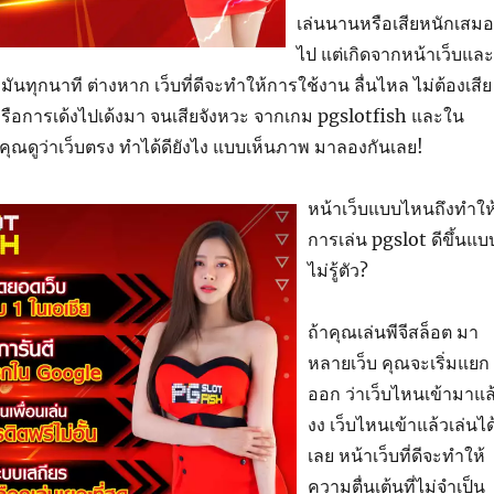
เล่นนานหรือเสียหนักเสมอ
ไป แต่เกิดจากหน้าเว็บและ
กับมันทุกนาที ต่างหาก เว็บที่ดีจะทำให้การใช้งาน ลื่นไหล ไม่ต้องเสีย
ือการเด้งไปเด้งมา จนเสียจังหวะ จากเกม pgslotfish และใน
ณดูว่าเว็บตรง ทำได้ดียังไง แบบเห็นภาพ มาลองกันเลย!
หน้าเว็บแบบไหนถึงทำให
การเล่น pgslot ดีขึ้นแบ
ไม่รู้ตัว?
ถ้าคุณเล่นพีจีสล็อต มา
หลายเว็บ คุณจะเริ่มแยก
ออก ว่าเว็บไหนเข้ามาแล
งง เว็บไหนเข้าแล้วเล่นได
เลย หน้าเว็บที่ดีจะทำให้
ความตื่นเต้นที่ไม่จำเป็น