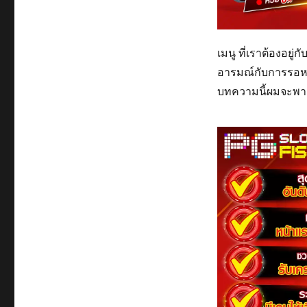
เมนู ที่เราต้องอยู่
อารมณ์กับการรอหร
บทความนี้ผมจะพาคุ