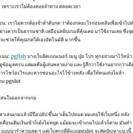
ยอะ เพราะเราไม่ต้องคอยจำทาง ตลอดเวลา
ตอน: เราไม่ควรต้องจำลำดับกด ว่าต้องกดอะไรก่อนหลังเพื่อเข้าไป
ย่างควรเป็นธรรมชาติ เหมือนหยิบเกมที่คุ้นเคย มาใช้งานเลย ซึ่งจุ
ดี จะช่วยให้คุณกดได้เองอัตโนมัติ มากขึ้น
นแน่น:
pgfish
บางเว็บยัดแบนเนอร์ เมนู ปุ่ม โปร ทุกอย่างมาไว้หน้า
ข้อมูลครบ แต่ผลคือผู้เล่นพลาดง่าย และรู้สึกว่าใช้งานยากกว่าเดิ
ว่าควรโชว์อะไรและควรซ่อนอะไรไว้ข้างหลัง เพื่อให้คนเล่นไม่ล้า
าเกม pgslot
วามสนใจออกจากเกม
าเล่นเกมแล้วมีป๊อปอัป ขึ้นมาเต็มไปหมด ผมเคยใช้เว็บหนึ่ง หลัง
จ้งเตือนเติมเงินเข้าก็เด้งไม่หยุด แม้ผมจะเข้าเกมไปแล้วก็ตาม มันทำ
ด แบบน่ารำคาญสุด ๆ แต่เว็บตรงที่ดีแบบpgslot จะตัดปัญหาแนวนี้