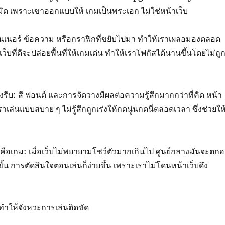
ัด เพราะเขาออกแบบให้ เกมเป็นพระเอก ไม่ใช่หน้าเว็บ
บนเนอร์ ข้อความ หรือกราฟิกที่ขยับไปมา ทำให้เราเผลอมองตลอด
ว็บที่ดีจะปล่อยพื้นที่ให้เกมเด่น ทำให้เราโฟกัสได้นานขึ้นโดยไม่ถู
่งรีบ: สี ฟอนต์ และการจัดวางมีผลต่อความรู้สึกมากกว่าที่คิด หน้า
เราเล่นแบบสบาย ๆ ไม่รู้สึกถูกเร่งให้กดนู่นกดนี่ตลอดเวลา ซึ่งช่วยให
คือเกม: เมื่อเว็บไม่พยายามโชว์ตัวมากเกินไป ศูนย์กลางมันจะตกอย
นขึ้น การตัดสินใจตอนเล่นก็ง่ายขึ้น เพราะเราไม่โดนหน้าเว็บดึง
ำให้จังหวะการเล่นติดขัด