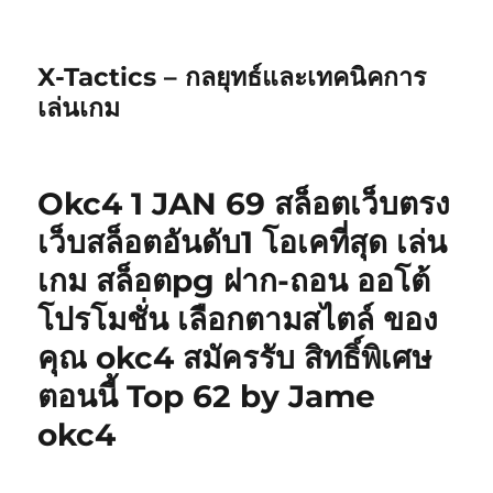
X-Tactics – กลยุทธ์และเทคนิคการ
เล่นเกม
Okc4 1 JAN 69 สล็อตเว็บตรง
เว็บสล็อตอันดับ1 โอเคที่สุด เล่น
เกม สล็อตpg ฝาก-ถอน ออโต้
โปรโมชั่น เลือกตามสไตล์ ของ
คุณ okc4 สมัครรับ สิทธิ์พิเศษ
ตอนนี้ Top 62 by Jame
okc4