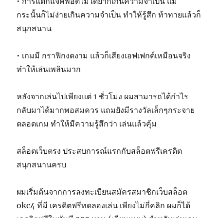
• การแตกแจ็คพอตไม่ได้ยากเกินความจำเป็น แม้
กระนั้นก็ไม่ง่ายเกินความจำเป็น ทำให้รู้สึก ท้าทายแล้วก็
สนุกสนาน
• เกมมี กราฟิกงดงาม แล้วก็เสียงเอฟเฟกต์เหมือนจริง
ทำให้เล่นเพลินมาก
หลังจากเล่นไปเพียงแต่ 1 ชั่วโมง ผมสามารถได้กำไร
กลับมาได้มากพอสมควร แถมยังมีรางวัลเล็กๆกระจาย
ตลอดเกม ทำให้มีความรู้สึกว่า เล่นแล้วคุ้ม
สล็อตเว็บตรง ประสบการณ์แรกกับสล็อตฟรีเครดิต
สนุกสนานครบ
ผมเริ่มต้นจากการลงทะเบียนสมัครสมาชิกเว็บสล็อต
okc4 ที่มี เครดิตฟรีทดลองเล่น เพียงไม่กี่คลิก ผมก็ได้