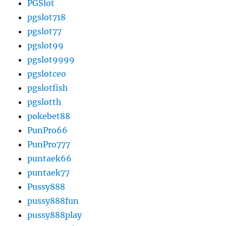
PGSlot
pgslot718
pgslot77
pgslot99
pgslot9999
pgslotceo
pgslotfish
pgslotth
pokebet88
PunPro66
PunPro777
puntaek66
puntaek77
Pussy888
pussy888fun
pussy888play