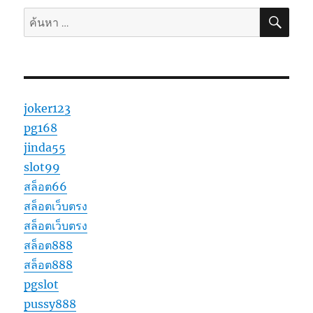
ค้นห
ค้นหา:
joker123
pg168
jinda55
slot99
สล็อต66
สล็อตเว็บตรง
สล็อตเว็บตรง
สล็อต888
สล็อต888
pgslot
pussy888