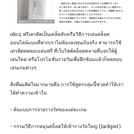
okc4 ฟรีเครดิตเป็นเคล็ดลับหรือวิธีการเล่นสล็อต
ออนไลน์แบบที่พวกเราไม่ต้องลงทุนเงินจริง สามารถใช้
เครดิตทดสอบเล่นฟรี ที่เว็บไซต์สล็อตหลายที่แจกให้ผู้
เล่นใหม่ หรือโปรโมชั่นรายวันเพื่อฝึกซ้อมแล้วก็ทดสอบ
เล่นเกมต่างๆ
สิ่งที่ผมติดใจมากมายคือ การใช้สูตรกลุ่มนี้ช่วยทำให้เรา
ได้ทำความเข้าใจ:
• ต้นแบบการจ่ายรางวัลของแต่ละเกม
• กรรมวิธีการหมุนสล็อตให้เข้ารางวัลใหญ่ (Jackpot)