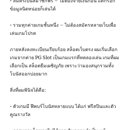
• สมัครเป็นสมาชิกฟรี – ไม่ต้องจ่ายเงินก่อน แค่กรอก
ข้อมูลนิดหน่อยก็เล่นได้
• รวมทุกค่ายเกมชั้นหนึ่ง – ไม่ต้องสมัครหลายเว็บเพื่อ
เล่นเกมโปรด
ภายหลังลงทะเบียนเรียบร้อย สล็อตเว็บตรง ผมเริ่มเลือก
เกมจากค่าย PG Slot เป็นเกมแรกที่ทดลองเล่น เกมที่ผม
เลือกเป็น สล็อตธีมเผชิญภัย เพราะว่ามองสนุกรวมทั้ง
โบนัสออกบ่อยมาก
สิ่งที่ผมพินิจได้คือ:
• ตัวเกมมี ฟีพบร์โบนัสหลายแบบ ได้แก่ ฟรีสปินและตัว
คูณรางวัล