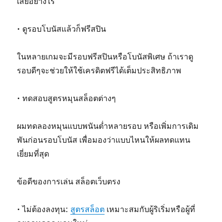
เสียอย่างไร
• ดูรอบโบนัสแล้วก็ฟรีสปิน
ในหลายเกมจะมีรอบฟรีสปินหรือโบนัสพิเศษ ถ้าเราดู
รอบดีๆจะช่วยให้ใช้เครดิตฟรีได้เต็มประสิทธิภาพ
• ทดสอบสูตรหมุนสล็อตต่างๆ
ผมทดลองหมุนแบบพนันต่ำหลายรอบ หรือเพิ่มการเดิม
พันก่อนรอบโบนัส เพื่อมองว่าแบบไหนให้ผลทดแทน
เยี่ยมที่สุด
ข้อดีของการเล่น สล็อตเว็บตรง
• ไม่ต้องลงทุน:
สูตรสล็อต
เหมาะสมกับผู้ริเริ่มหรือผู้ที่