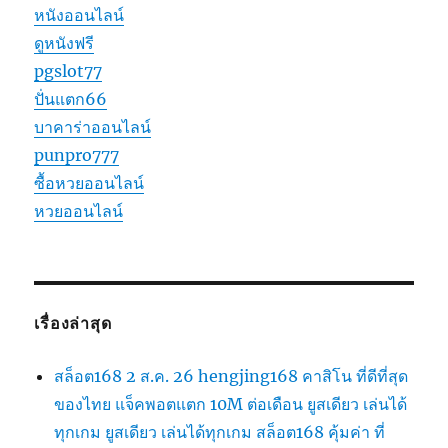
หนังออนไลน์
ดูหนังฟรี
pgslot77
ปั่นแตก66
บาคาร่าออนไลน์
punpro777
ซื้อหวยออนไลน์
หวยออนไลน์
เรื่องล่าสุด
สล็อต168 2 ส.ค. 26 hengjing168 คาสิโน ที่ดีที่สุด
ของไทย แจ็คพอตแตก 10M ต่อเดือน ยูสเดียว เล่นได้
ทุกเกม ยูสเดียว เล่นได้ทุกเกม สล็อต168 คุ้มค่า ที่