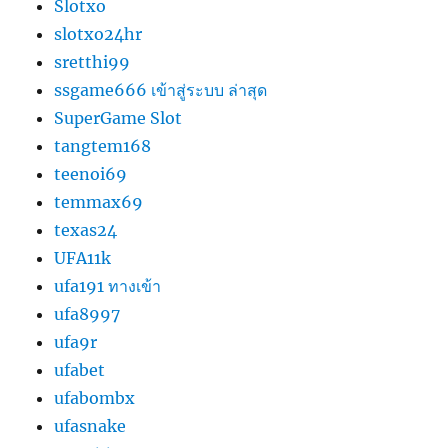
Slotxo
slotxo24hr
sretthi99
ssgame666 เข้าสู่ระบบ ล่าสุด
SuperGame Slot
tangtem168
teenoi69
temmax69
texas24
UFA11k
ufa191 ทางเข้า
ufa8997
ufa9r
ufabet
ufabombx
ufasnake