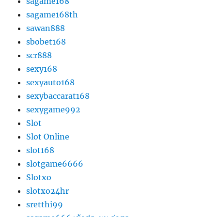
sagame168
sagame168th
sawan888
sbobet168
scr888
sexy168
sexyauto168
sexybaccarat168
sexygame992
Slot
Slot Online
slot168
slotgame6666
Slotxo
slotxo24hr
sretthi99