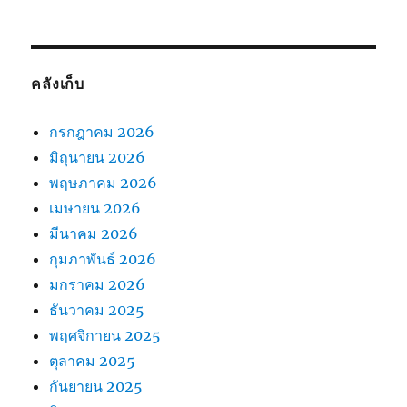
คลังเก็บ
กรกฎาคม 2026
มิถุนายน 2026
พฤษภาคม 2026
เมษายน 2026
มีนาคม 2026
กุมภาพันธ์ 2026
มกราคม 2026
ธันวาคม 2025
พฤศจิกายน 2025
ตุลาคม 2025
กันยายน 2025