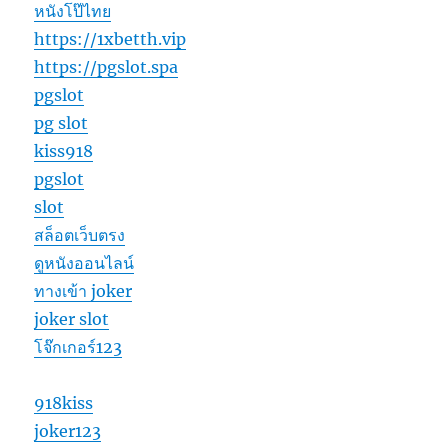
หนังโป๊ไทย
https://1xbetth.vip
https://pgslot.spa
pgslot
pg slot
kiss918
pgslot
slot
สล็อตเว็บตรง
ดูหนังออนไลน์
ทางเข้า joker
joker slot
โจ๊กเกอร์123
918kiss
joker123