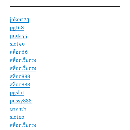
joker123
pg168
jinda55
slot99
สล็อต66
สล็อตเว็บตรง
สล็อตเว็บตรง
สล็อต888
สล็อต888
pgslot
pussy888
บาคาร่า
slotxo
สล็อตเว็บตรง