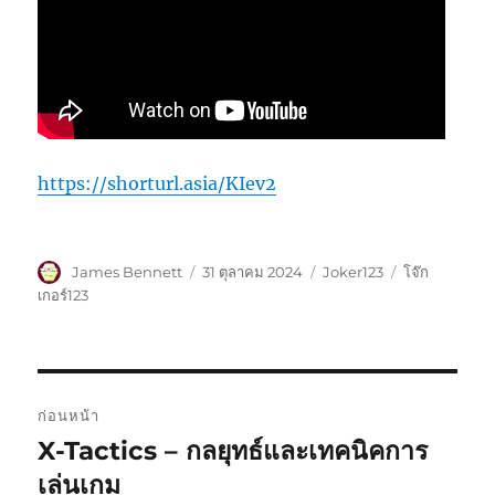
https://shorturl.asia/KIev2
ผู้
เขียน
หมวด
ป้าย
James Bennett
31 ตุลาคม 2024
Joker123
โจ๊ก
เขียน
เมื่อ
หมู่
กำกับ
เกอร์123
แนะแนว
ก่อนหน้า
เรื่อง
X-Tactics – กลยุทธ์และเทคนิคการ
เรื่อง
ก่อน
เล่นเกม