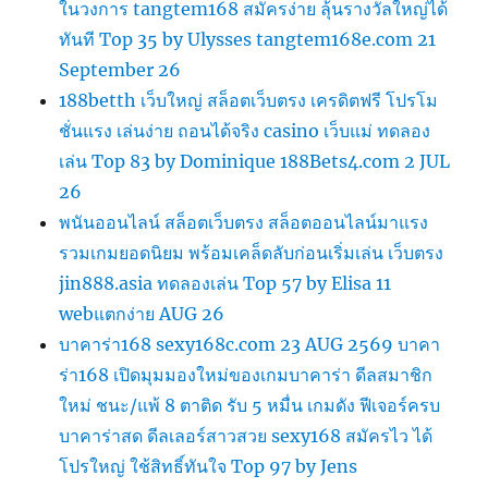
ในวงการ tangtem168 สมัครง่าย ลุ้นรางวัลใหญ่ได้
ทันที Top 35 by Ulysses tangtem168e.com 21
September 26
188betth เว็บใหญ่ สล็อตเว็บตรง เครดิตฟรี โปรโม
ชั่นแรง เล่นง่าย ถอนได้จริง casino เว็บแม่ ทดลอง
เล่น Top 83 by Dominique 188Bets4.com 2 JUL
26
พนันออนไลน์ สล็อตเว็บตรง สล็อตออนไลน์มาแรง
รวมเกมยอดนิยม พร้อมเคล็ดลับก่อนเริ่มเล่น เว็บตรง
jin888.asia ทดลองเล่น Top 57 by Elisa 11
webแตกง่าย AUG 26
บาคาร่า168 sexy168c.com 23 AUG 2569 บาคา
ร่า168 เปิดมุมมองใหม่ของเกมบาคาร่า ดีลสมาชิก
ใหม่ ชนะ/แพ้ 8 ตาติด รับ 5 หมื่น เกมดัง ฟีเจอร์ครบ
บาคาร่าสด ดีลเลอร์สาวสวย sexy168 สมัครไว ได้
โปรใหญ่ ใช้สิทธิ์ทันใจ Top 97 by Jens