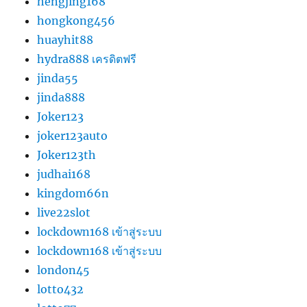
hengjing168
hongkong456
huayhit88
hydra888 เครดิตฟรี
jinda55
jinda888
Joker123
joker123auto
Joker123th
judhai168
kingdom66n
live22slot
lockdown168 เข้าสู่ระบบ
lockdown168 เข้าสู่ระบบ
london45
lotto432