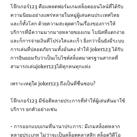
โจ๊กเกอร์123 คือแพลตฟอร์มเกมสล็อตออนไลน์ที่ได้รับ
ความนิยมอย่างแพร่หลายในหมู่ผู้เล่นคนประเทศไทย
และก็ทั้งโลก ด้วยความสะดุดตาในเรื่องของการให้
บริการที่มีความมากมายหลายของเกม โบนัสที่แตกง่าย
และก็การจ่ายเงินที่โปร่งใสและเร็ว ยิ่งกว่านั้นยังมีระบบ
การเล่นที่ปลอดภัยรวมทั้งมั่นคง ทำให้ joker123 ได้รับ
การยินยอมรับว่าเป็นเว็บไซต์สล็อตมาตรฐานสากลที่
สามารถเล่นjoker123ได้ทุกหนทุกแห่ง
เพราะเหตุใด joker123 ถึงเป็นที่ชื่นชอบ?
โจ๊กเกอร์123 มีข้อดีหลายประการที่ทำให้ผู้เล่นหันมาใช้
บริการ ยกตัวอย่างเช่น
• การออกแบบเกมที่นานาประการ: มีเกมสล็อตหลาก
หลายประเภท ไม่ว่าจะเป็นสล็อตคลาสสิก สล็อตวิดีโอ