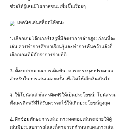
ช่วยให้ผู้เล่นมีโอกาสชนะเพิ่มขึ้นเรื่อยๆ
เทคนิคเล่นสล็อตให้ชนะ
1. เลือกเกมโจ๊กเกอร์123ที่มีอัตราการจ่ายสูง: ก่อนที่จะ
เล่น ควรทำการศึกษาเรียนรู้และทำการค้นคว้าแล้วก็
เลือกเกมที่มีอัตราการจ่ายที่ดี
2. ตั้งงบประมาณการเดิมพัน: ควรจะระบุงบประมาณ
สำหรับในการเล่นแต่ละครั้ง เพื่อไม่ให้เสียเงินเกินไป
3. ใช้โบนัสแล้วก็เครดิตฟรีให้เป็นประโยชน์: โบนัสรวม
ทั้งเครดิตฟรีที่ได้รับควรจะใช้ให้เกิดประโยชน์สูงสุด
4. ฝึกซ้อมทักษะการเล่น: การทดสอบเล่นจะช่วยให้ผู้
เล่นมีประสบการณ์และก็สามารถกำหนดแผนการเล่น