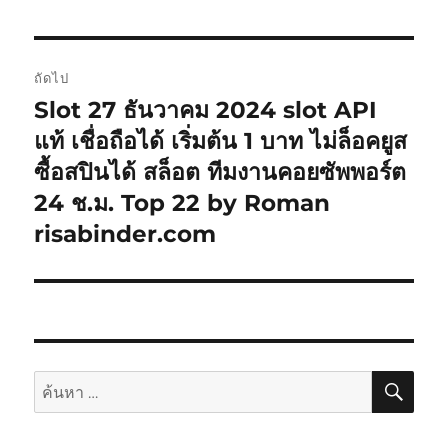
หน้า:
ถัดไป
Slot 27 ธันวาคม 2024 slot API
เรื่อง
ต่อ
แท้ เชื่อถือได้ เริ่มต้น 1 บาท ไม่ล็อคยูส
ไป:
ซื้อสปินได้ สล็อต ทีมงานคอยซัพพอร์ต
24 ช.ม. Top 22 by Roman
risabinder.com
ค้นห
ค้นหา: