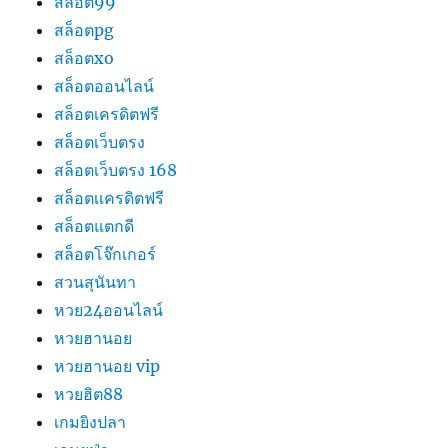
สล็อต99
สล็อตpg
สล็อตxo
สล็อตออนไลน์
สล็อตเครดิตฟรี
สล็อตเว็บตรง
สล็อตเว็บตรง 168
สล็อตเเครดิตฟรี
สล็อตแตกดี
สล็อตโจ๊กเกอร์
สวนสุนันทา
หวย24ออนไลน์
หวยฮานอย
หวยฮานอย vip
หวยฮิต88
เกมยิงปลา