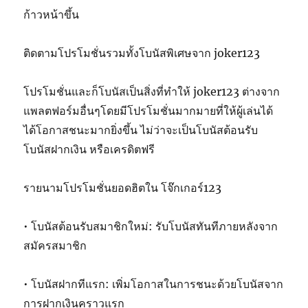
ก้าวหน้าขึ้น
ติดตามโปรโมชั่นรวมทั้งโบนัสพิเศษจาก joker123
โปรโมชั่นและก็โบนัสเป็นสิ่งที่ทำให้ joker123 ต่างจาก
แพลตฟอร์มอื่นๆโดยมีโปรโมชั่นมากมายที่ให้ผู้เล่นได้
ได้โอกาสชนะมากยิ่งขึ้น ไม่ว่าจะเป็นโบนัสต้อนรับ
โบนัสฝากเงิน หรือเครดิตฟรี
รายนามโปรโมชั่นยอดฮิตใน โจ๊กเกอร์123
• โบนัสต้อนรับสมาชิกใหม่: รับโบนัสทันทีภายหลังจาก
สมัครสมาชิก
• โบนัสฝากทีแรก: เพิ่มโอกาสในการชนะด้วยโบนัสจาก
การฝากเงินคราวแรก