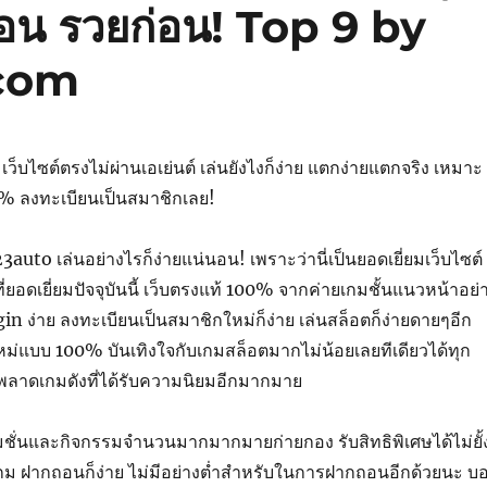
่อน รวยก่อน! Top 9 by
.com
เว็บไซต์ตรงไม่ผ่านเอเย่นต์ เล่นยังไงก็ง่าย แตกง่ายแตกจริง เหมาะ
0% ลงทะเบียนเป็นสมาชิกเลย!
auto เล่นอย่างไรก็ง่ายแน่นอน! เพราะว่านี่เป็นยอดเยี่ยมเว็บไซต์
ที่ยอดเยี่ยมปัจจุบันนี้ เว็บตรงแท้ 100% จากค่ายเกมชั้นแนวหน้าอย่
in ง่าย ลงทะเบียนเป็นสมาชิกใหม่ก็ง่าย เล่นสล็อตก็ง่ายดายๆอีก
หม่แบบ 100% บันเทิงใจกับเกมสล็อตมากไม่น้อยเลยทีเดียวได้ทุก
ไม่พลาดเกมดังที่ได้รับความนิยมอีกมากมาย
ั่นและกิจกรรมจำนวนมากมากมายก่ายกอง รับสิทธิพิเศษได้ไม่ยั้
ม ฝากถอนก็ง่าย ไม่มีอย่างต่ำสำหรับในการฝากถอนอีกด้วยนะ บ