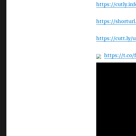
https://cutly.in
https://shorturl
https://cutt.ly
https://t.co