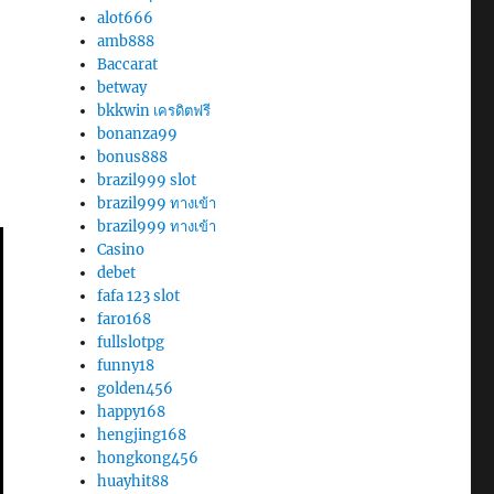
alot666
amb888
Baccarat
betway
bkkwin เครดิตฟรี
bonanza99
bonus888
brazil999 slot
brazil999 ทางเข้า
brazil999 ทางเข้า
Casino
debet
fafa 123 slot
faro168
fullslotpg
funny18
golden456
happy168
hengjing168
hongkong456
huayhit88