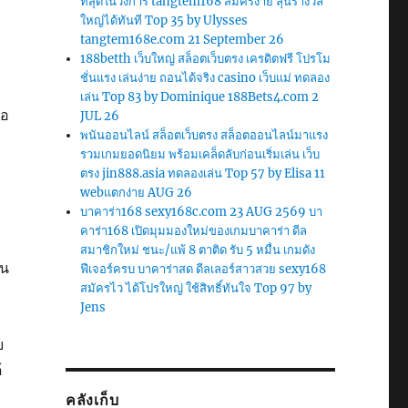
ที่สุดในวงการ tangtem168 สมัครง่าย ลุ้นรางวัล
ใหญ่ได้ทันที Top 35 by Ulysses
tangtem168e.com 21 September 26
188betth เว็บใหญ่ สล็อตเว็บตรง เครดิตฟรี โปรโม
ชั่นแรง เล่นง่าย ถอนได้จริง casino เว็บแม่ ทดลอง
เล่น Top 83 by Dominique 188Bets4.com 2
ือ
JUL 26
พนันออนไลน์ สล็อตเว็บตรง สล็อตออนไลน์มาแรง
รวมเกมยอดนิยม พร้อมเคล็ดลับก่อนเริ่มเล่น เว็บ
ตรง jin888.asia ทดลองเล่น Top 57 by Elisa 11
webแตกง่าย AUG 26
บาคาร่า168 sexy168c.com 23 AUG 2569 บา
คาร่า168 เปิดมุมมองใหม่ของเกมบาคาร่า ดีล
สมาชิกใหม่ ชนะ/แพ้ 8 ตาติด รับ 5 หมื่น เกมดัง
ัน
ฟีเจอร์ครบ บาคาร่าสด ดีลเลอร์สาวสวย sexy168
สมัครไว ได้โปรใหญ่ ใช้สิทธิ์ทันใจ Top 97 by
Jens
บ
้
คลังเก็บ