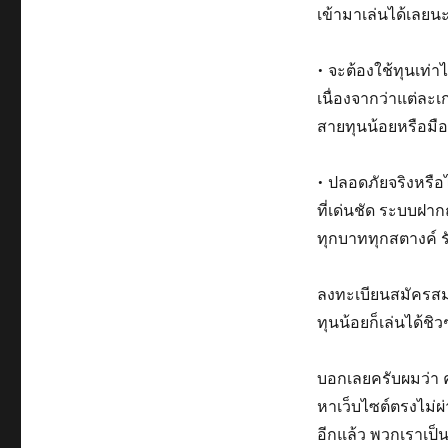
เข้ามาเล่นได้เลยน
• จะต้องใช้ทุนเท่า
เนื่องจากว่าแต่ละเก
สายทุนน้อยหรือมือให
• ปลอดภัยจริงหรือ
ที่เด่นชัด ระบบฝาก
ทุกบาททุกสตางค์ 
ลงทะเบียนสมัครสมา
ทุนน้อยก็เล่นได้ช
บอกเลยครับผมว่า 
หาเว็บไซต์ตรงไม่ผ
อีกแล้ว พวกเราเป็