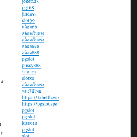
joker123
pg168
jinda55
slot99
สล็อต66
สล็อตเว็บตรง
สล็อตเว็บตรง
สล็อต888
สล็อต888
pgslot
pussy888
บาคาร่า
slotxo
าง
สล็อตเว็บตรง
หนังโป๊ไทย
https://1xbetth.vip
https://pgslot.spa
pgslot
pg slot
kiss918
ง
pgslot
อก
slot