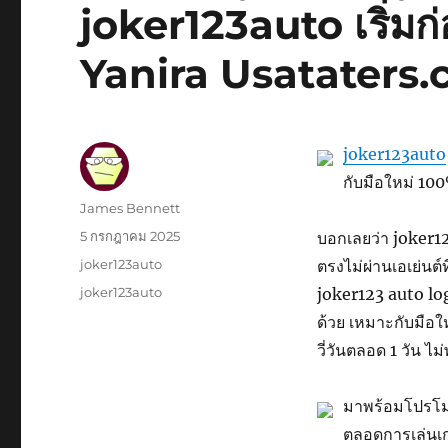
joker123auto เริ่มก
Yanira Usataters
joker123auto
กับมือใหม่ 10
ผู้
James Bennett
เขียน
เขียน
5 กรกฎาคม 2025
บอกเลยว่า joker123
เมื่อ
หมวด
joker123auto
ตรงไม่ผ่านเอเย่นต์
หมู่
ป้าย
joker123auto
joker123 auto log
กำกับ
ด้วย เหมาะกับมือใ
วี่วันตลอด 1 วัน 
มาพร้อมโปรโมช
ตลอดการเล่นเก