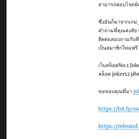
สามารถตอบโจทย์ทุ
ซึ่งมันก็มาจากเกม j
คำถามที่คุณสงสัย 
ติดต่อสอบถามกับที
เป็นสมาชิกใหม่ฟร
เว็บสล็อตNo.1 Jok
สล็อต joker123คิดจะ
ขอขอบคุณที่มา
jo
https://bit.ly/u
https://rebrand