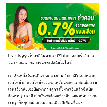
brazil999 เว็บคาสิโนมาแรงที่ปี ฝาก-ถอนเร็วใน 10
วินาที เกมมากมายจนกระทั่งนับไม่ไหว!
เราเป็นหนึ่งในคนที่เคยทดลองเล่นเว็บคาสิโนมาหลาย
เว็บไซต์ บางเว็บไซต์ช่วงแรกเหมือนจะดี แต่พอเพียงเริ่ม
เล่นจริงกลับเจอปัญหาตามสูตร ทั้งฝากเงินแล้วจำเป็น
ต้องรอ 30 นาที เบิกเงินจะต้องแจ้งสลิป แถมเกมบางเกม
เล่นจู่ๆก็หลุดออกเฉยเมย พอเพียงมีเพื่อนชี้แนะ