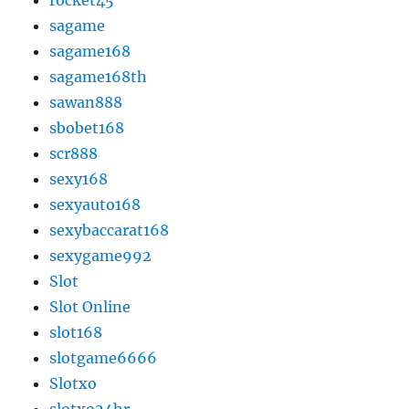
sagame
sagame168
sagame168th
sawan888
sbobet168
scr888
sexy168
sexyauto168
sexybaccarat168
sexygame992
Slot
Slot Online
slot168
slotgame6666
Slotxo
slotxo24hr