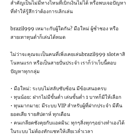
สำคัญเป็นไม่มีทางไหนที่เบิกเงินไม่ได้ หรือพบเจอปัญหา
ที่ทำให้รู้สึกว่าต้องการเลิกเล่น
brazil999 เหมาะกับผู้ใดกัน? มือใหม่ ผู้ช่ำชอง หรือ
สายเทาทุนต่ำก็เล่นได้หมด
ไม่ว่าจะคุณจะเป็นคนที่เพิ่งเคยเล่นbrazil999 slotคาสิ
โนหนแรก หรือเป็นสายปั่นประจำ เราก็ว่าเว็บนี้ตอบ
ปัญหาทุกกลุ่ม
• มือใหม่: ระบบไม่สลับซับซ้อน มีข้อเสนอครบ
• ทุนน้อย: ฝากไม่มีขั้นต่ำ เล่นขั้นต่ำ 1 บาทก็มีให้เลือก
• ทุนมากมาย: มีระบบ VIP สำหรับผู้ที่ฝากประจำ มีคืน
ยอดเสีย รายสัปดาห์ ทุกเดือน
• คนเกลียดชังคุยกับแอดมิน: ทุกๆสิ่งทุกๆอย่างทำเองได้
ในระบบ ไม่ต้องทักแชทให้เสียเวล่ำเวลา