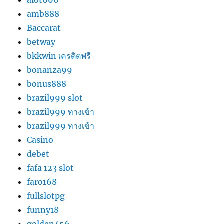
amb888
Baccarat
betway
bkkwin เครดิตฟรี
bonanza99
bonus888
brazil999 slot
brazil999 ทางเข้า
brazil999 ทางเข้า
Casino
debet
fafa 123 slot
faro168
fullslotpg
funny18
golden456