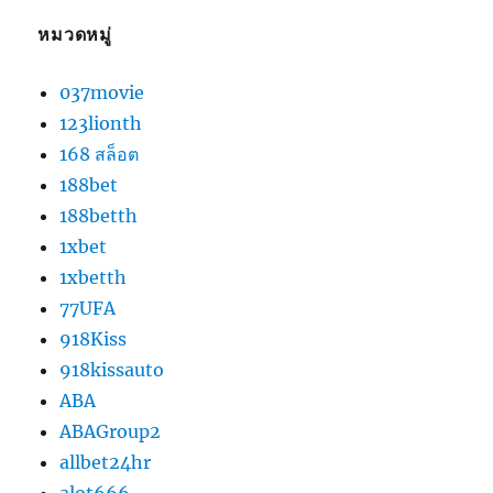
หมวดหมู่
037movie
123lionth
168 สล็อต
188bet
188betth
1xbet
1xbetth
77UFA
918Kiss
918kissauto
ABA
ABAGroup2
allbet24hr
alot666