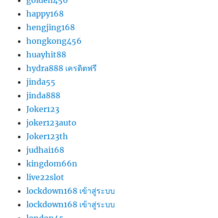
happy168
hengjing168
hongkong456
huayhit88
hydra888 เครดิตฟรี
jinda55
jinda888
Joker123
joker123auto
Joker123th
judhai168
kingdom66n
live22slot
lockdown168 เข้าสู่ระบบ
lockdown168 เข้าสู่ระบบ
london45