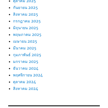
ตุลาคม 2025
กันยายน 2025
สิงหาคม 2025
กรกฎาคม 2025
มิถุนายน 2025
พฤษภาคม 2025
เมษายน 2025
มีนาคม 2025
กุมภาพันธ์ 2025
มกราคม 2025
ธันวาคม 2024
พฤศจิกายน 2024
ตุลาคม 2024
สิงหาคม 2024