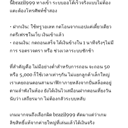
นี้brazil999 ทางเข้า ระบบออโต้เร็วจริงแบบไม่ต้อง
แตะต้องโทรศัพท์ซ้ำสอง
• ฝากเงิน: ใช้ทรูวอเลท กดโอนจากแอปแค่เดี๋ยวเดียว
กดรีเฟรชในเว็บ เงินเข้าแล้ว
• ถอนเงิน: กดถอนเสร็จ ได้เงินข้างใน 1 นาทีจริงๆไม่มี
การ รอตรวจตรา หรือ ช่วงเวลาระบบชักช้า
ที่สำคัญคือ ไม่มีอย่างต่ำสำหรับการถอน จะถอน 50
หรือ 5,000 ก็ใช้เวลาเท่าๆกัน ไม่แยกลูกค้าเล็กใหญ่
เราเคยถอนตอนสามนาฬิกาภายหลังจากปั่นสล็อตอยู่
ตามลำพังในห้อง ยังได้เงินไวเสมือนฝากตอนเที่ยงวัน
นับว่า เสถียรมาก ไม่ต้องกลัวระบบหลับ
เกมมากจนถึงเลือกผิด brazil999 คัดมาแต่ว่าเกม
ลิขสิทธิ์แท้จากค่ายใหญ่ที่เล่นแล้วได้เงินจริง