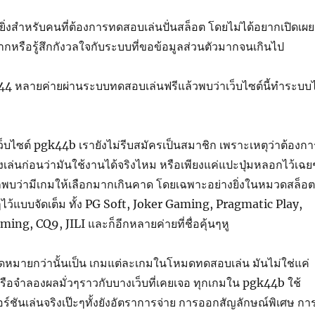
งยิ่งสำหรับคนที่ต้องการทดสอบเล่นปั่นสล็อต โดยไม่ได้อยากเปิดเผย
กหรือรู้สึกกังวลใจกับระบบที่ขอข้อมูลส่วนตัวมากจนเกินไป
44 หลายค่ายผ่านระบบทดสอบเล่นฟรีแล้วพบว่าเว็บไซต์นี้ทำระบบไ
เว็บไซต์ pgk44b เรายังไม่รีบสมัครเป็นสมาชิก เพราะเหตุว่าต้องกา
่นก่อนว่ามันใช้งานได้จริงไหม หรือเพียงแค่แปะปุ่มหลอกไว้เฉย
็พบว่ามีเกมให้เลือกมากเกินคาด โดยเฉพาะอย่างยิ่งในหมวดสล็อต
ๆไว้แบบจัดเต็ม ทั้ง PG Soft, Joker Gaming, Pragmatic Play,
ng, CQ9, JILI และก็อีกหลายค่ายที่ชื่อคุ้นๆหู
าดหมายกว่านั้นเป็น เกมแต่ละเกมในโหมดทดสอบเล่น มันไม่ใช่แค่
 หรือจำลองผลมั่วๆราวกับบางเว็บที่เคยเจอ ทุกเกมใน pgk44b ใช้
ร์ชันเล่นจริงเป๊ะๆทั้งยังอัตราการจ่าย การออกสัญลักษณ์พิเศษ กา