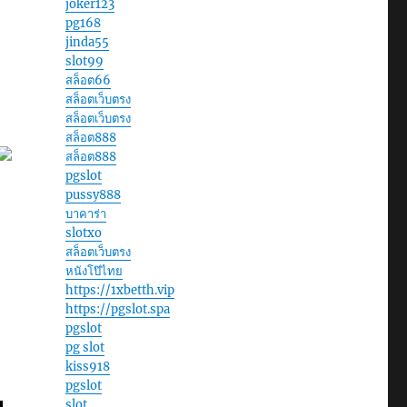
joker123
pg168
jinda55
ง
slot99
สล็อต66
สล็อตเว็บตรง
สล็อตเว็บตรง
สล็อต888
สล็อต888
pgslot
pussy888
บาคาร่า
slotxo
สล็อตเว็บตรง
หนังโป๊ไทย
https://1xbetth.vip
https://pgslot.spa
pgslot
pg slot
kiss918
pgslot
slot