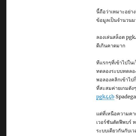
นี้ถือว่าเหมาะอย่า
ข้อมูลเป็นจำนวนมา
ลองเล่นสล็อต pgk
ดีเกินคาดมาก
ทีแรกๆที่เข้าไปใน
ทดลองระบบทดลองเล
พอลองคลิกเข้าไปก
ที่สะสมค่ายเกมดัง
pgk44b
Spadegami
แต่ที่เหนือความค
เวอร์ชันตัดฟีพบร์
ระบบเดียวกันกับเวอ