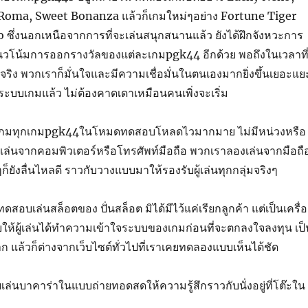
oma, Sweet Bonanza แล้วก็เกมใหม่ๆอย่าง Fortune Tiger
 ซึ่งนอกเหนือจากการที่จะเล่นสนุกสนานแล้ว ยังได้ฝึกจังหวะการ
นวโน้มการออกรางวัลของแต่ละเกมpgk44 อีกด้วย พอถึงในเวลาที
นจริง พวกเราก็มั่นใจและมีความเชื่อมั่นในตนเองมากยิ่งขึ้นเยอะแย
่องระบบเกมแล้ว ไม่ต้องคาดเดาเหมือนคนเพิ่งจะเริ่ม
ือ เกมทุกเกมpgk44ในโหมดทดสอบโหลดไวมากมาย ไม่มีหน่วงหรือ
ะเล่นจากคอมพิวเตอร์หรือโทรศัพท์มือถือ พวกเราลองเล่นจากมือถื
็ยังลื่นไหลดี ราวกับวางแบบมาให้รองรับผู้เล่นทุกกลุ่มจริงๆ
บเล่นสล็อตของ ปั่นสล็อต มิได้มีไว้แค่เรียกลูกค้า แต่เป็นเครื่อ
ับให้ผู้เล่นได้ทำความเข้าใจระบบของเกมก่อนที่จะตกลงใจลงทุน เป็
ก แล้วก็ต่างจากเว็บไซต์ทั่วไปที่เราเคยทดลองแบบเห็นได้ชัด
นบาคาร่าในแบบถ่ายทอดสดให้ความรู้สึกราวกับนั่งอยู่ที่โต๊ะใน