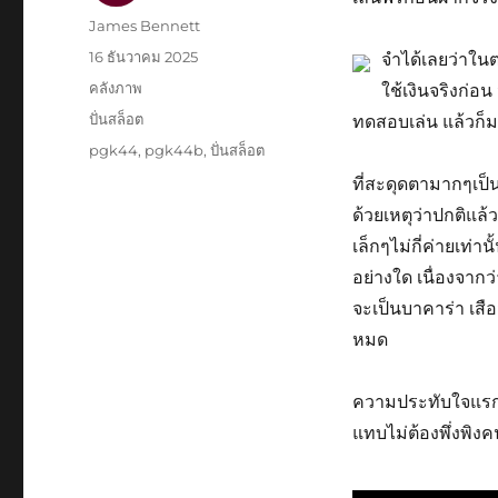
ผู้
James Bennett
เขียน
เขียน
16 ธันวาคม 2025
จำได้เลยว่าในต
เมื่อ
รูป
คลังภาพ
ใช้เงินจริงก่อน
แบบ
หมวด
ปั่นสล็อต
ทดสอบเล่น แล้วก็ม
เรื่อง
หมู่
ป้าย
pgk44
,
pgk44b
,
ปั่นสล็อต
กำกับ
ที่สะดุดตามากๆเป็น
ด้วยเหตุว่าปกติแล้
เล็กๆไม่กี่ค่ายเท่
อย่างใด เนื่องจากว่
จะเป็นบาคาร่า เสื
หมด
ความประทับใจแรกข
แทบไม่ต้องพึ่งพิง