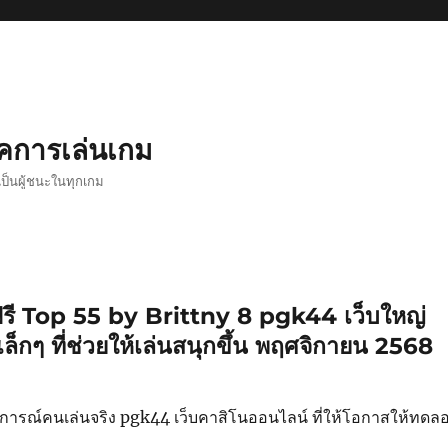
ิคการเล่นเกม
เป็นผู้ชนะในทุกเกม
ตฟรี Top 55 by Brittny 8 pgk44 เว็บใหญ่
เล็กๆ ที่ช่วยให้เล่นสนุกขึ้น พฤศจิกายน 2568
การณ์คนเล่นจริง pgk44 เว็บคาสิโนออนไลน์ ที่ให้โอกาสให้ทดล