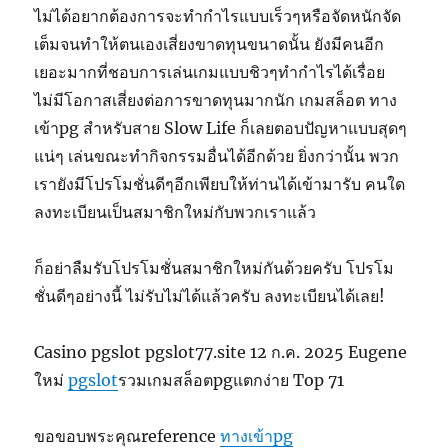
ไม่ได้อยากต้องการจะทำกำไรแบบเร็วๆหรือจัดหนักจัด
เต็มจนทำให้ตนเองเสี่ยงขาดทุนขนาดนั้น ยังมีคนอีก
เยอะมากที่ชอบการเล่นเกมแบบชิวๆทำกำไรได้เรื่อย
ไม่มีโอกาสเสี่ยงต่อการขาดทุนมากนัก เกมสล็อต ทาง
เข้าpg สำหรับสาย Slow Life ก็เลยตอบปัญหาแบบสุดๆ
แน่ๆ เล่นขณะทำกิจกรรมอื่นได้อีกด้วย ยิ่งกว่านั้น พวก
เรายังมีโปรโมชั่นดีๆอีกเพียบให้ท่านได้เข้ามารับ คนใด
ลงทะเบียนเป็นสมาชิกใหม่กับพวกเราแล้ว
ก็อย่าลืมรับโปรโมชั่นสมาชิกใหม่กันด้วยครับ โปรโม
ชั่นดีๆอย่างนี้ ไม่รับไม่ได้แล้วครับ ลงทะเบียนได้เลย!
Casino pgslot pgslot77.site 12 ก.ค. 2025 Eugene
ใหม่
pgslot
รวมเกมสล็อตpgแตกง่าย Top 71
ขอขอบพระคุณreference
ทางเข้าpg