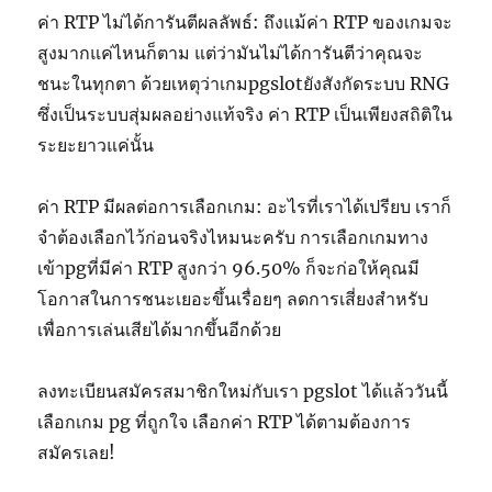
ค่า RTP ไม่ได้การันตีผลลัพธ์: ถึงแม้ค่า RTP ของเกมจะ
สูงมากแค่ไหนก็ตาม แต่ว่ามันไม่ได้การันตีว่าคุณจะ
ชนะในทุกตา ด้วยเหตุว่าเกมpgslotยังสังกัดระบบ RNG
ซึ่งเป็นระบบสุ่มผลอย่างแท้จริง ค่า RTP เป็นเพียงสถิติใน
ระยะยาวแค่นั้น
ค่า RTP มีผลต่อการเลือกเกม: อะไรที่เราได้เปรียบ เราก็
จำต้องเลือกไว้ก่อนจริงไหมนะครับ การเลือกเกมทาง
เข้าpgที่มีค่า RTP สูงกว่า 96.50% ก็จะก่อให้คุณมี
โอกาสในการชนะเยอะขึ้นเรื่อยๆ ลดการเสี่ยงสำหรับ
เพื่อการเล่นเสียได้มากขึ้นอีกด้วย
ลงทะเบียนสมัครสมาชิกใหม่กับเรา pgslot ได้แล้ววันนี้
เลือกเกม pg ที่ถูกใจ เลือกค่า RTP ได้ตามต้องการ
สมัครเลย!