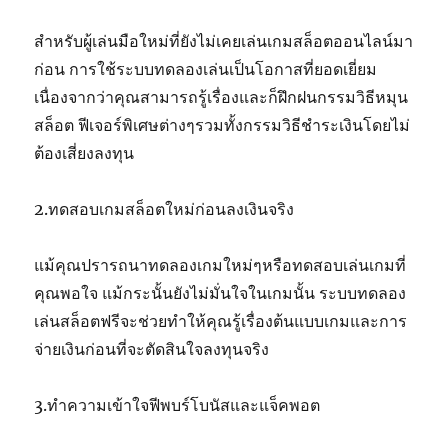
สำหรับผู้เล่นมือใหม่ที่ยังไม่เคยเล่นเกมสล็อตออนไลน์มา
ก่อน การใช้ระบบทดลองเล่นเป็นโอกาสที่ยอดเยี่ยม
เนื่องจากว่าคุณสามารถรู้เรื่องและก็ฝึกฝนกรรมวิธีหมุน
สล็อต ฟีเจอร์พิเศษต่างๆรวมทั้งกรรมวิธีชำระเงินโดยไม่
ต้องเสี่ยงลงทุน
2.ทดสอบเกมสล็อตใหม่ก่อนลงเงินจริง
แม้คุณปรารถนาทดลองเกมใหม่ๆหรือทดสอบเล่นเกมที่
คุณพอใจ แม้กระนั้นยังไม่มั่นใจในเกมนั้น ระบบทดลอง
เล่นสล็อตฟรีจะช่วยทำให้คุณรู้เรื่องต้นแบบเกมและการ
จ่ายเงินก่อนที่จะตัดสินใจลงทุนจริง
3.ทำความเข้าใจฟีพบร์โบนัสและแจ็คพอต