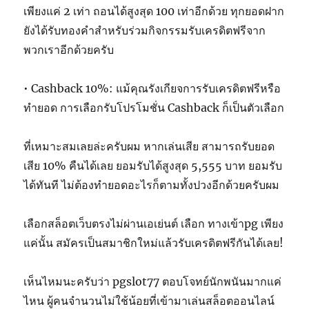
เพียงแค่ 2 เท่า ถอนได้สูงสุด 100 เท่าอีกด้วย ทุกยอดฝาก
ยังได้รับทองคำสำหรับร่วมกิจกรรมรับเครดิตฟรีจาก
พวกเราอีกด้วยครับ
• Cashback 10%: แม้คุณรังเกียจการรับเครดิตฟรีหรือ
ทำยอด การเลือกรับโปรโมชั่น Cashback ก็เป็นตัวเลือก
ที่เหมาะสมเลยล่ะครับผม หากเล่นเสีย สามารถรับยอด
เสีย 10% คืนได้เลย ยอมรับได้สูงสุด 5,555 บาท ยอมรับ
ได้ทันที ไม่ต้องทำยอดอะไรก็ตามทั้งปวงอีกด้วยครับผม
เลือกสล็อตเว็บตรงไม่ผ่านเอเย่นต์ เลือก ทางเข้าpg เพียง
แค่นั้น สมัครเป็นสมาชิกใหม่แล้วรับเครดิตฟรีกันได้เลย!
เห็นไหมนะครับว่า pgslot77 ตอบโจทย์นักพนันมากแค่
ไหน ผู้คนจำนวนไม่ใช้น้อยที่เข้ามาเล่นสล็อตออนไลน์