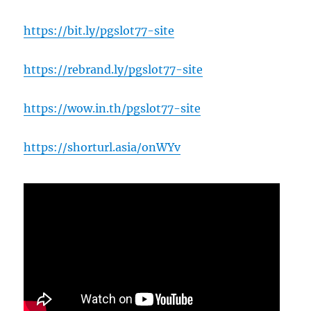
https://bit.ly/pgslot77-site
https://rebrand.ly/pgslot77-site
https://wow.in.th/pgslot77-site
https://shorturl.asia/onWYv