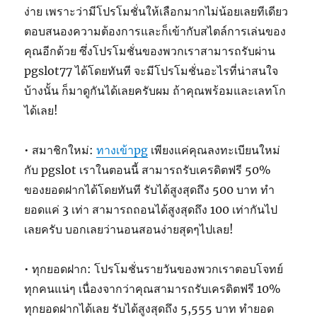
ง่าย เพราะว่ามีโปรโมชั่นให้เลือกมากไม่น้อยเลยทีเดียว
ตอบสนองความต้องการและก็เข้ากับสไตล์การเล่นของ
คุณอีกด้วย ซึ่งโปรโมชั่นของพวกเราสามารถรับผ่าน
pgslot77 ได้โดยทันที จะมีโปรโมชั่นอะไรที่น่าสนใจ
บ้างนั้น ก็มาดูกันได้เลยครับผม ถ้าคุณพร้อมและเลทโก
ได้เลย!
• สมาชิกใหม่:
ทางเข้าpg
เพียงแค่คุณลงทะเบียนใหม่
กับ pgslot เราในตอนนี้ สามารถรับเครดิตฟรี 50%
ของยอดฝากได้โดยทันที รับได้สูงสุดถึง 500 บาท ทำ
ยอดแค่ 3 เท่า สามารถถอนได้สูงสุดถึง 100 เท่ากันไป
เลยครับ บอกเลยว่านอนสอนง่ายสุดๆไปเลย!
• ทุกยอดฝาก: โปรโมชั่นรายวันของพวกเราตอบโจทย์
ทุกคนแน่ๆ เนื่องจากว่าคุณสามารถรับเครดิตฟรี 10%
ทุกยอดฝากได้เลย รับได้สูงสุดถึง 5,555 บาท ทำยอด