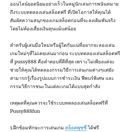
ออนไลน์ยอดนิยมอย่างเร็วในหมู่นักเล่นการพนันหมาย
ถึงระบบทดลองเล่นสล็อตฟรี ที่เปิดโอกาสให้คุณได้
สัมผัสความสนุกของเกมสล็อตก่อนที่จะลงเดิมพันจริง
โดยไม่ต้องเสี่ยงเงินทุนแม้แต่น้อย
สำหรับผู้เล่นมือใหม่หรือผู้ใดกันแน่ที่อยากจะลองเล่น
เกมใหม่ๆที่ไม่เคยเล่นมาก่อน ระบบทดลองเล่นสล็อตฟรี
ที่ pussy888 คือคำตอบที่ดีที่สุด เพราะไม่เพียงแค่จะ
ช่วยให้คุณได้ทดลองกรรมวิธีการเล่นเกมต่างๆแต่ยัง
สามารถรู้เรื่องรูปแบบการชำระเงิน ฟีพบร์พิเศษ และ
กรรมวิธีการชนะในแต่ละเกมได้แบบสุดกำลัง
เหตุผลที่คุณควรจะใช้ระบบทดลองเล่นสล็อตฟรีที่
Pussy888fun
1.ฝึกซ้อมทักษะการเล่นเกม
สล็อตพุซซี่
ได้ฟรี