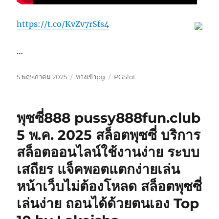
https://t.co/KvZv7rSfs4
…
เขียน
หมวด
ป้าย
5 พฤษภาคม 2025
ทางเข้าpg
PGSlot
เมื่อ
หมู่
กำกับ
พุซซี่888 pussy888fun.club
5 พ.ค. 2025 สล็อตพุซซี่ บริการ
สล็อตออนไลน์ใช้งานง่าย ระบบ
เสถียร แจ็คพอตแตกง่ายเล่น
หน้าเว็บไม่ต้องโหลด สล็อตพุซซี่
เล่นง่าย ถอนได้ด้วยตนเอง Top