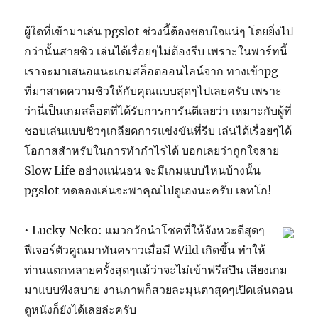
ผู้ใดที่เข้ามาเล่น pgslot ช่วงนี้ต้องชอบใจแน่ๆ โดยยิ่งไป
กว่านั้นสายชิว เล่นได้เรื่อยๆไม่ต้องรีบ เพราะในพาร์ทนี้
เราจะมาเสนอแนะเกมสล็อตออนไลน์จาก ทางเข้าpg
ที่มาสาดความชิวให้กับคุณแบบสุดๆไปเลยครับ เพราะ
ว่านี่เป็นเกมสล็อตที่ได้รับการการันตีเลยว่า เหมาะกับผู้ที่
ชอบเล่นแบบชิวๆเกลียดการแข่งขันที่รีบ เล่นได้เรื่อยๆได้
โอกาสสำหรับในการทำกำไรได้ บอกเลยว่าถูกใจสาย
Slow Life อย่างแน่นอน จะมีเกมแบบไหนบ้างนั้น
pgslot ทดลองเล่นจะพาคุณไปดูเองนะครับ เลทโก!
• Lucky Neko: แมวกวักนำโชคที่ให้จังหวะดีสุดๆ
ฟีเจอร์ตัวคูณมาทันคราวเมื่อมี Wild เกิดขึ้น ทำให้
ท่านแตกหลายครั้งสุดๆแม้ว่าจะไม่เข้าฟรีสปิน เสียงเกม
มาแบบฟังสบาย งานภาพก็สวยละมุนตาสุดๆเปิดเล่นตอน
ดูหนังก็ยังได้เลยล่ะครับ