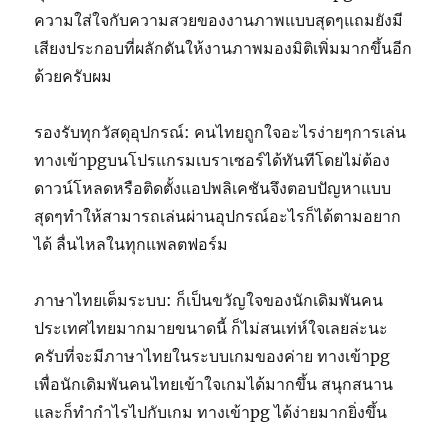
ความใส่ใจกับความสวยของงานภาพแบบสุดๆแถมยังมี
เสียงประกอบที่ผลักดันให้งานภาพมองมิติเพิ่มมากขึ้นอีก
ด้วยครับผม
รองรับทุกวัสดุอุปกรณ์: คนไทยถูกใจอะไรง่ายๆการเล่น
ทางเข้าpgบนโปรแกรมเบราเซอร์ได้ทันทีโดยไม่ต้อง
ดาวน์โหลดหรือติดตั้งแอปพลิเคชันจึงตอบปัญหาแบบ
สุดๆทำให้สามารถเล่นผ่านอุปกรณ์อะไรก็ได้ตามอยาก
ได้ ลื่นไหลในทุกแพลตฟอร์ม
ภาษาไทยเต็มระบบ: ก็เป็นขวัญใจของนักเดิมพันคน
ประเทศไทยมากมายขนาดนี้ ก็ไม่สนเท่ห์ใจเลยล่ะนะ
ครับที่จะมีภาษาไทยในระบบเกมของค่าย ทางเข้าpg
เพื่อนักเดิมพันคนไทยเข้าใจเกมได้มากขึ้น สนุกสนาน
และก็ทำกำไรไปกับเกม ทางเข้าpg ได้ง่ายมากยิ่งขึ้น