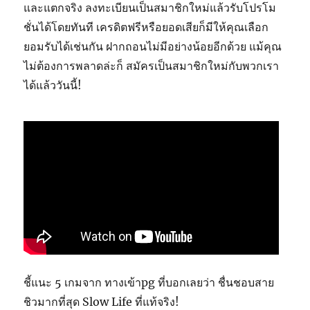
และแตกจริง ลงทะเบียนเป็นสมาชิกใหม่แล้วรับโปรโม
ชั่นได้โดยทันที เครดิตฟรีหรือยอดเสียก็มีให้คุณเลือก
ยอมรับได้เช่นกัน ฝากถอนไม่มีอย่างน้อยอีกด้วย แม้คุณ
ไม่ต้องการพลาดล่ะก็ สมัครเป็นสมาชิกใหม่กับพวกเรา
ได้แล้ววันนี้!
ชี้แนะ 5 เกมจาก ทางเข้าpg ที่บอกเลยว่า ชื่นชอบสาย
ชิวมากที่สุด Slow Life ที่แท้จริง!