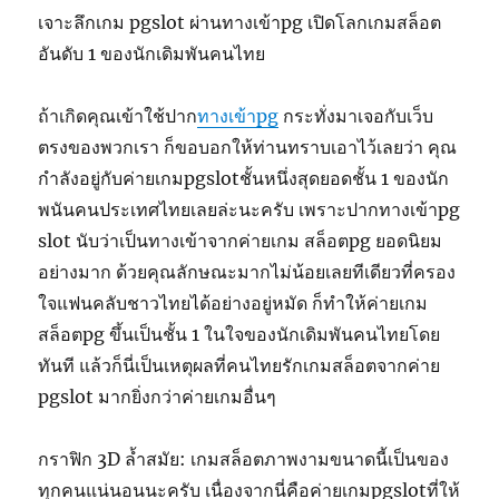
เจาะลึกเกม pgslot ผ่านทางเข้าpg เปิดโลกเกมสล็อต
อันดับ 1 ของนักเดิมพันคนไทย
ถ้าเกิดคุณเข้าใช้ปาก
ทางเข้าpg
กระทั่งมาเจอกับเว็บ
ตรงของพวกเรา ก็ขอบอกให้ท่านทราบเอาไว้เลยว่า คุณ
กำลังอยู่กับค่ายเกมpgslotชั้นหนึ่งสุดยอดชั้น 1 ของนัก
พนันคนประเทศไทยเลยล่ะนะครับ เพราะปากทางเข้าpg
slot นับว่าเป็นทางเข้าจากค่ายเกม สล็อตpg ยอดนิยม
อย่างมาก ด้วยคุณลักษณะมากไม่น้อยเลยทีเดียวที่ครอง
ใจแฟนคลับชาวไทยได้อย่างอยู่หมัด ก็ทำให้ค่ายเกม
สล็อตpg ขึ้นเป็นชั้น 1 ในใจของนักเดิมพันคนไทยโดย
ทันที แล้วก็นี่เป็นเหตุผลที่คนไทยรักเกมสล็อตจากค่าย
pgslot มากยิ่งกว่าค่ายเกมอื่นๆ
กราฟิก 3D ล้ำสมัย: เกมสล็อตภาพงามขนาดนี้เป็นของ
ทุกคนแน่นอนนะครับ เนื่องจากนี่คือค่ายเกมpgslotที่ให้