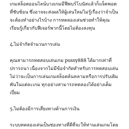
เกมสล็อตออนไลน์บางเกมมีฟีพบร์โบนัสแล้วก็แจ็คพอต
ที่ซับซ้อน ซึ่งอาจจะส่งผลให้ผู้เล่นใหม่ไม่รู้เรื่องว่าจำเป็น
จะต้องทำอย่างไรบ้าง การทดลองเล่นช่วยทำให้คุณ
เรียนรู้เกี่ยวกับฟีเจอร์พวกนี้โดยไม่ต้องลงทุน
4.ไม่จำกัดจำนวนการเล่น
คุณสามารถทดสอบเล่นเกม pussy888 ได้มากเท่าที่
ปรารถนา เนื่องจากไม่มีข้อจำกัดสำหรับการทดสอบเล่น
ไม่ว่าจะเป็นการเล่นเกมสล็อตล้นหลามหรือการปรับเดิม
พันในแต่ละเกม ทุกอย่างสามารถทดลองได้อย่างเต็ม
เปี่ยม
5.ไม่ต้องมีการเสี่ยงทางด้านการเงิน
ระบบทดลองเล่นเป็นช่องทางที่ดีที่จะให้ท่านเล่นเกมโดย