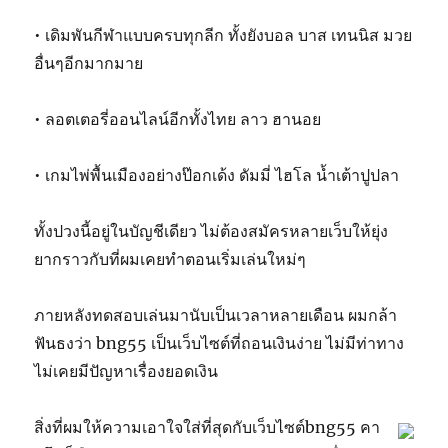
• เดิมพันกีฬาแบบครบทุกลีก ทั้งยังบอล บาส เทนนิส มวย
อื่นๆอีกมากมาย
• ลอตเตอรี่ออนไลน์อีกทั้งไทย ลาว ฮานอย
• เกมไพ่พื้นเมืองอย่างป๊อกเด้ง ดัมมี่ ไฮโล น้ำเต้าปูปลา
ทั้งปวงนี้อยู่ในบัญชีเดียว ไม่ต้องสมัครหลายเว็บให้ยุ่ง
ยากราวกับที่ผมเคยทำตอนเริ่มเล่นใหม่ๆ
ภายหลังทดสอบเล่นมานับเป็นเวลาหลายเดือน ผมกล้า
ฟันธงว่า bng55 เป็นเว็บไซต์ที่ถอนเงินง่าย ไม่มีท่าทาง
ไม่เคยมีปัญหาเรื่องยอดเงิน
สิ่งที่ผมให้ความเอาใจใส่ที่สุดกับเว็บไซต์bng55 คา