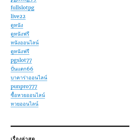
fullslotpg
live22
ดูหนัง
ดูหนังฟรี
หนังออนไลน์
ดูหนังฟรี
pgslot77
ปั่นแตก66
บาคาร่าออนไลน์
punpro777
ซื้อหวยออนไลน์
หวยออนไลน์
เรื่องล่าสุด