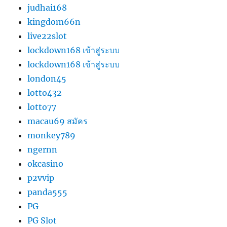
judhai168
kingdom66n
live22slot
lockdown168 เข้าสู่ระบบ
lockdown168 เข้าสู่ระบบ
london45
lotto432
lotto77
macau69 สมัคร
monkey789
ngernn
okcasino
p2vvip
panda555
PG
PG Slot