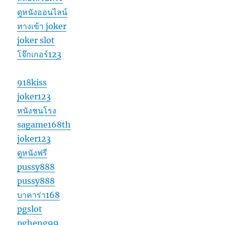
ดูหนังออนไลน์
ทางเข้า joker
joker slot
โจ๊กเกอร์123
918kiss
joker123
หนังชนโรง
sagame168th
joker123
ดูหนังฟรี
pussy888
pussy888
บาคาร่า168
pgslot
pgheng99