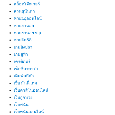
สล็อตโจ๊กเกอร์
สวนสุนันทา
หวย24ออนไลน์
หวยฮานอย
หวยฮานอย vip
หวยฮิต88
เกมยิงปลา
เกมยูฟ่า
เครดิตฟรี
เซ็กซี่บาคาร่า
เดิมพันกีฬา
เว็บ มันนี่ เกม
เว็บคาสิโนออนไลน์
เว็บถูกหวย
เว็บพนัน
เว็บพนันออนไลน์