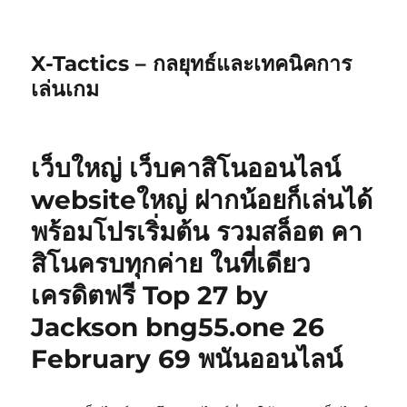
X-Tactics – กลยุทธ์และเทคนิคการ
เล่นเกม
เว็บใหญ่ เว็บคาสิโนออนไลน์
websiteใหญ่ ฝากน้อยก็เล่นได้
พร้อมโปรเริ่มต้น รวมสล็อต คา
สิโนครบทุกค่าย ในที่เดียว
เครดิตฟรี Top 27 by
Jackson bng55.one 26
February 69 พนันออนไลน์