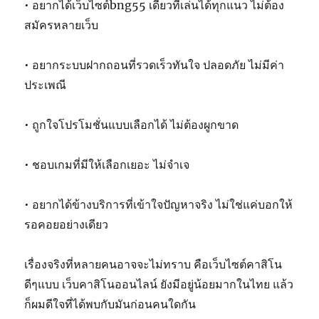
• อยากได้เว็บไซต์bng55 เดียวที่เล่นได้ทุกแนว ไม่ต้อง
สมัครหลายเว็บ
• อยากระบบฝากถอนที่รวดเร็วทันใจ ปลอดภัย ไม่มีค่า
ประเพณี
• ถูกใจโปรโมชั่นแบบเลือกได้ ไม่ต้องผูกขาด
• ชอบเกมที่มีให้เลือกเยอะ ไม่จำเจ
• อยากได้ข้างบริการที่เข้าใจปัญหาจริง ไม่ใช่แค่บอกให้
รอคอยอย่างเดียว
เรื่องจริงที่หลายคนอาจจะไม่ทราบ คือเว็บไซต์คาสิโน
ดีๆแบบ เว็บคาสิโนออนไลน์ ยังมีอยู่น้อยมากในไทย แล้ว
ก็ผมดีใจที่ได้พบกับมันก่อนคนใดกัน