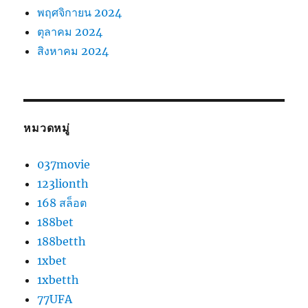
พฤศจิกายน 2024
ตุลาคม 2024
สิงหาคม 2024
หมวดหมู่
037movie
123lionth
168 สล็อต
188bet
188betth
1xbet
1xbetth
77UFA