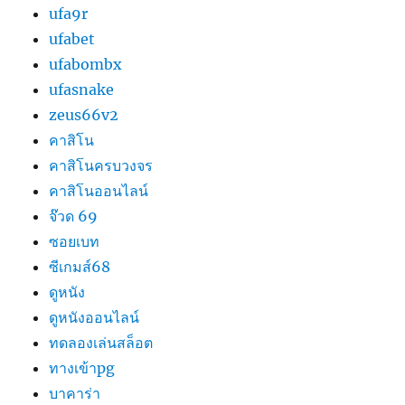
ufa9r
ufabet
ufabombx
ufasnake
zeus66v2
คาสิโน
คาสิโนครบวงจร
คาสิโนออนไลน์
จ๊วด 69
ซอยเบท
ซีเกมส์68
ดูหนัง
ดูหนังออนไลน์
ทดลองเล่นสล็อต
ทางเข้าpg
บาคาร่า