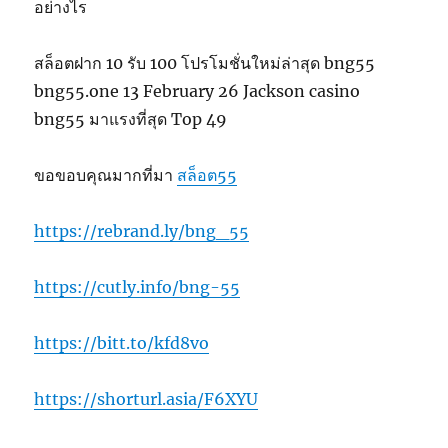
อย่างไร
สล็อตฝาก 10 รับ 100 โปรโมชั่นใหม่ล่าสุด bng55
bng55.one 13 February 26 Jackson casino
bng55 มาแรงที่สุด Top 49
ขอขอบคุณมากที่มา
สล็อต55
https://rebrand.ly/bng_55
https://cutly.info/bng-55
https://bitt.to/kfd8vo
https://shorturl.asia/F6XYU