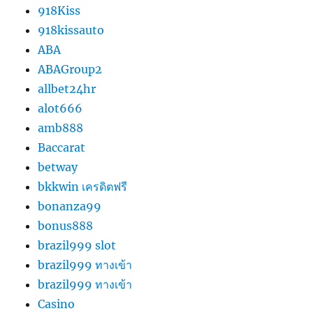
918Kiss
918kissauto
ABA
ABAGroup2
allbet24hr
alot666
amb888
Baccarat
betway
bkkwin เครดิตฟรี
bonanza99
bonus888
brazil999 slot
brazil999 ทางเข้า
brazil999 ทางเข้า
Casino