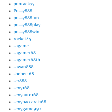
puntaek77
Pussy888
pussy888fun
pussy888play
pussy888win
rocket45
sagame
sagame168
sagame168th
sawan888
sbobet168
scr888
sexy168
sexyauto168
sexybaccarat168
sexygame992