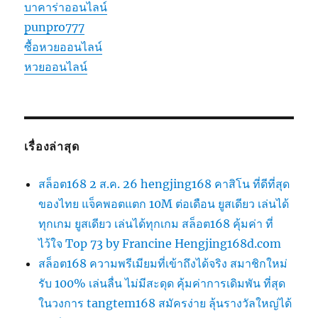
บาคาร่าออนไลน์
punpro777
ซื้อหวยออนไลน์
หวยออนไลน์
เรื่องล่าสุด
สล็อต168 2 ส.ค. 26 hengjing168 คาสิโน ที่ดีที่สุด
ของไทย แจ็คพอตแตก 10M ต่อเดือน ยูสเดียว เล่นได้
ทุกเกม ยูสเดียว เล่นได้ทุกเกม สล็อต168 คุ้มค่า ที่
ไว้ใจ Top 73 by Francine Hengjing168d.com
สล็อต168 ความพรีเมียมที่เข้าถึงได้จริง สมาชิกใหม่
รับ 100% เล่นลื่น ไม่มีสะดุด คุ้มค่าการเดิมพัน ที่สุด
ในวงการ tangtem168 สมัครง่าย ลุ้นรางวัลใหญ่ได้