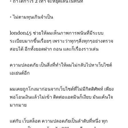
• ถ้าได้กำไร 2 เท่า จะหยุดเล่นในทันที
• ไม่ตามทุนเกินจำเป็น
london45 ช่วยให้ผมเห็นภาพการพนันที่มีระบบ
ระเบียบมากขึ้นเรื่อยๆ เพราะว่าทุกๆสิ่งทุกๆอย่างตรวจ
สอบได้ อีกทั้งยอดฝาก ถอน และก็เรื่องราวเล่น
ความปลอดภัย เป็นสิ่งที่ทำให้ผมไม่กลับไปหาเว็บไซต์
เอเย่นต์อีก
ผมเคยถูกโกงมาก่อนจากเว็บไซต์ที่ไม่มีกิตติศัพท์ เพียง
พอโอนเงินแล้วไม่เข้า ติดต่อแอดมินก็เงียบ มันแค้นใจ
มากมาย
แต่กับ เว็บสล็อต ความปลอดภัยเป็นลำดับที่หนึ่ง ทุก