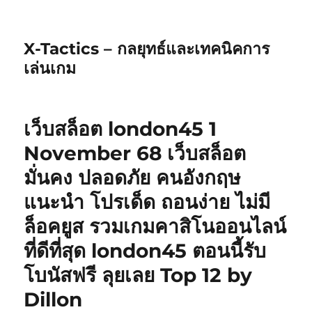
X-Tactics – กลยุทธ์และเทคนิคการ
เล่นเกม
เว็บสล็อต london45 1
November 68 เว็บสล็อต
มั่นคง ปลอดภัย คนอังกฤษ
แนะนำ โปรเด็ด ถอนง่าย ไม่มี
ล็อคยูส รวมเกมคาสิโนออนไลน์
ที่ดีที่สุด london45 ตอนนี้รับ
โบนัสฟรี ลุยเลย Top 12 by
Dillon