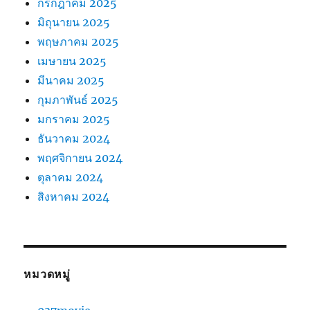
กรกฎาคม 2025
มิถุนายน 2025
พฤษภาคม 2025
เมษายน 2025
มีนาคม 2025
กุมภาพันธ์ 2025
มกราคม 2025
ธันวาคม 2024
พฤศจิกายน 2024
ตุลาคม 2024
สิงหาคม 2024
หมวดหมู่