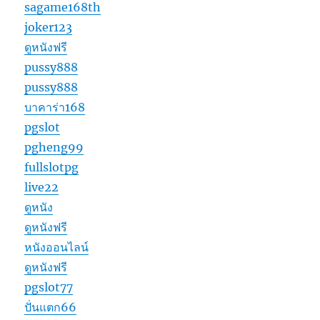
sagame168th
joker123
ดูหนังฟรี
pussy888
pussy888
บาคาร่า168
pgslot
pgheng99
fullslotpg
live22
ดูหนัง
ดูหนังฟรี
หนังออนไลน์
ดูหนังฟรี
pgslot77
ปั่นแตก66