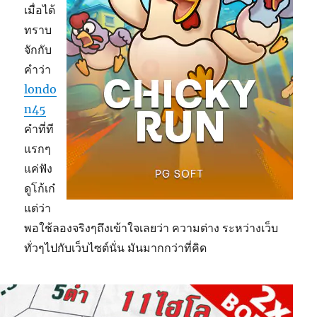
เมื่อได้
ทราบ
จักกับ
คำว่า
londo
n45
คำที่ที
แรกๆ
แค่ฟัง
ดูโก้เก๋
แต่ว่า
พอใช้ลองจริงๆถึงเข้าใจเลยว่า ความต่าง ระหว่างเว็บ
ทั่วๆไปกับเว็บไซต์นั่น มันมากกว่าที่คิด