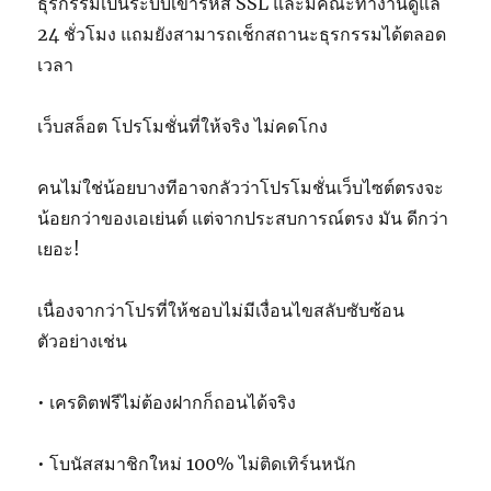
ธุรกรรมเป็นระบบเข้ารหัส SSL และมีคณะทำงานดูแล
24 ชั่วโมง แถมยังสามารถเช็กสถานะธุรกรรมได้ตลอด
เวลา
เว็บสล็อต โปรโมชั่นที่ให้จริง ไม่คดโกง
คนไม่ใช่น้อยบางทีอาจกลัวว่าโปรโมชั่นเว็บไซต์ตรงจะ
น้อยกว่าของเอเย่นต์ แต่จากประสบการณ์ตรง มัน ดีกว่า
เยอะ!
เนื่องจากว่าโปรที่ให้ชอบไม่มีเงื่อนไขสลับซับซ้อน
ตัวอย่างเช่น
• เครดิตฟรีไม่ต้องฝากก็ถอนได้จริง
• โบนัสสมาชิกใหม่ 100% ไม่ติดเทิร์นหนัก