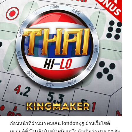
ก่อนหน้าที่ผ่านมา ผมเล่น london45 ผ่านเว็บไซต์
เอเย่นต์ทั่วไป เห็นโปรโมชั่นล่อใจ เป็นต้นว่า ฝาก 50 รับ