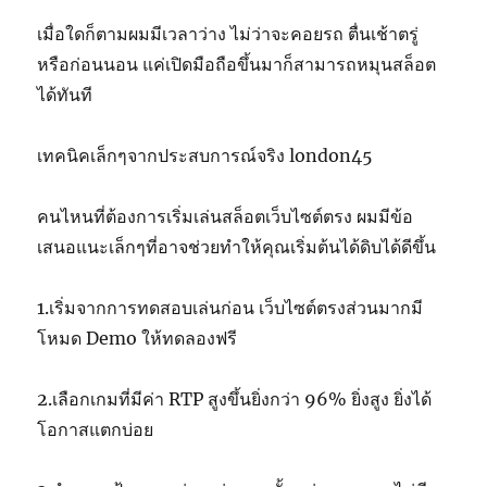
เมื่อใดก็ตามผมมีเวลาว่าง ไม่ว่าจะคอยรถ ตื่นเช้าตรู่
หรือก่อนนอน แค่เปิดมือถือขึ้นมาก็สามารถหมุนสล็อต
ได้ทันที
เทคนิคเล็กๆจากประสบการณ์จริง london45
คนไหนที่ต้องการเริ่มเล่นสล็อตเว็บไซต์ตรง ผมมีข้อ
เสนอแนะเล็กๆที่อาจช่วยทำให้คุณเริ่มต้นได้ดิบได้ดีขึ้น
1.เริ่มจากการทดสอบเล่นก่อน เว็บไซต์ตรงส่วนมากมี
โหมด Demo ให้ทดลองฟรี
2.เลือกเกมที่มีค่า RTP สูงขึ้นยิ่งกว่า 96% ยิ่งสูง ยิ่งได้
โอกาสแตกบ่อย