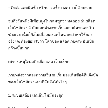
• ติดต่อแอดมินช้า หรือบางครั้งบางคราวก็เงียบหาย
จนถึงวันหนึ่งมีเพื่อนฝูงในกลุ่มพูดว่า ทดลองเล่นสล็อต
เว็บไซต์ตรง สิ มันแตกต่างจากเว็บเอเย่นต์มากเลย ใน
ช่วงเวลานั้นก็ยังไม่เชื่อเยอะแค่ไหน แต่ว่าพอใช้ลอง
จริงๆจะต้องยอมรับว่า โลกของ สล็อตเว็บตรง มันเปิด
กว้างขึ้นมาก
เพราะเหตุใดผมถึงเลือกเล่น เว็บสล็อต
ภายหลังจากลองหลายเว็บ ผมเริ่มมองเห็นข้อดีที่แจ้งชัด
ของเว็บไซต์ตรงแบบที่สัมผัสได้จริงๆ
1. ระบบเสถียร เล่นลื่น ไม่มีกระตุก