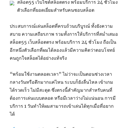
สล็อต55 เว็บไซต์สล็อตตรง พร้อมบริการ 24 ชั่วโมง
ตัวเลือกที่ยอดเยี่ยมสำหรับคนชอบสล็อต
ประสบการณ์เล่นสล็อตที่ครบถ้วนบริบูรณ์ ทั้งยังความ
สบาย ความเสถียรภาพ รวมทั้งการให้บริการที่สม่ำเสมอ
สล็อต55 เว็บสล็อตตรง พร้อมบริการ 24 ชั่วโมง ถือเป็น
อีกหนึ่งตัวเลือกที่ผมได้ลองแล้วมีความคิดว่าตอบโจทย์
คนถูกใจสล็อตได้อย่างแท้จริง
“พร้อมใช้งานตลอดเวลา” ไม่ว่าจะเป็นตอนช่วงเวลา
กลางวันหรือดึกมากแค่ไหน ระบบก็ยังลื่นไหล เข้าเกม
ได้รวดเร็ว ไม่มีสะดุด ซึ่งตรงนี้สำคัญมากสำหรับคนที่
ต้องการเล่นแบบตลอด หรือมีเวลาว่างไม่แน่นอน การมี
บริการ 1 วันทำให้ผมสามารถเข้าเล่นได้ทุกเมื่อที่อยาก
ได้