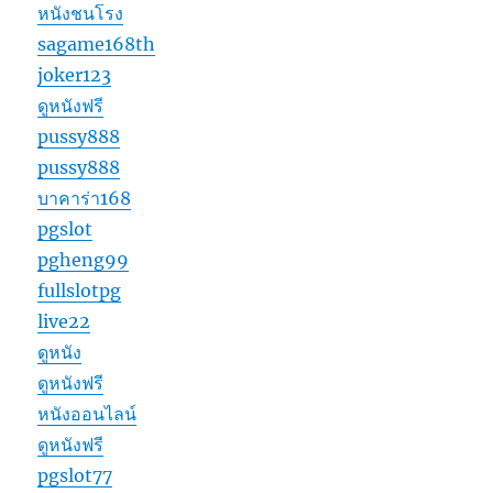
หนังชนโรง
sagame168th
joker123
ดูหนังฟรี
pussy888
pussy888
บาคาร่า168
pgslot
pgheng99
fullslotpg
live22
ดูหนัง
ดูหนังฟรี
หนังออนไลน์
ดูหนังฟรี
pgslot77