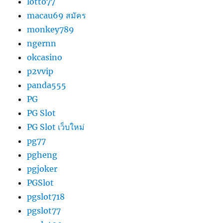
lotto77
macau69 สมัคร
monkey789
ngernn
okcasino
p2vvip
panda555
PG
PG Slot
PG Slot เว็บใหม่
pg77
pgheng
pgjoker
PGSlot
pgslot718
pgslot77