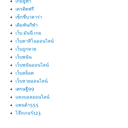
เกมยูฟ่า
เครดิตฟรี
เซ็กซี่บาคาร่า
เดิมพันกีฬา
เว็บ มันนี่ เกม
เว็บคาสิโนออนไลน์
เว็บถูกหวย
เว็บพนัน
เว็บพนันออนไลน์
เว็บสล็อต
เว็บหวยออนไลน์
เศรษฐี99
แทงบอลออนไลน์
แพนด้า555
โจ๊กเกอร์123