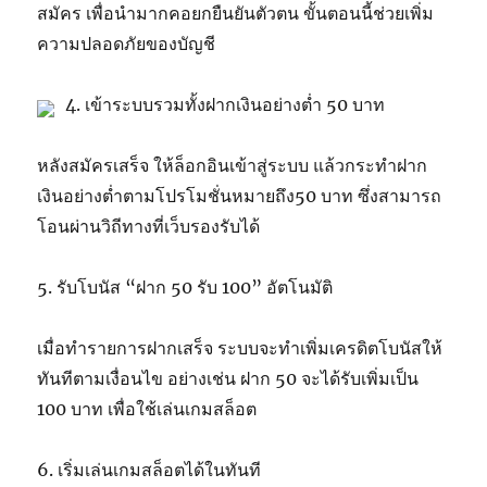
สมัคร เพื่อนำมากคอยกยืนยันตัวตน ขั้นตอนนี้ช่วยเพิ่ม
ความปลอดภัยของบัญชี
4. เข้าระบบรวมทั้งฝากเงินอย่างต่ำ 50 บาท
หลังสมัครเสร็จ ให้ล็อกอินเข้าสู่ระบบ แล้วกระทำฝาก
เงินอย่างต่ำตามโปรโมชั่นหมายถึง50 บาท ซึ่งสามารถ
โอนผ่านวิถีทางที่เว็บรองรับได้
5. รับโบนัส “ฝาก 50 รับ 100” อัตโนมัติ
เมื่อทำรายการฝากเสร็จ ระบบจะทำเพิ่มเครดิตโบนัสให้
ทันทีตามเงื่อนไข อย่างเช่น ฝาก 50 จะได้รับเพิ่มเป็น
100 บาท เพื่อใช้เล่นเกมสล็อต
6. เริ่มเล่นเกมสล็อตได้ในทันที