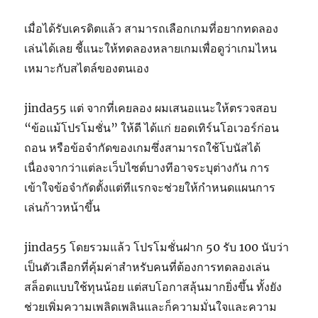
เมื่อได้รับเครดิตแล้ว สามารถเลือกเกมที่อยากทดลอง
เล่นได้เลย ชี้แนะให้ทดลองหลายเกมเพื่อดูว่าเกมไหน
เหมาะกับสไตล์ของตนเอง
jinda55 แต่ จากที่เคยลอง ผมเสนอแนะให้ตรวจสอบ
“ข้อแม้โปรโมชั่น” ให้ดี ได้แก่ ยอดเทิร์นโอเวอร์ก่อน
ถอน หรือข้อจำกัดของเกมซึ่งสามารถใช้โบนัสได้
เนื่องจากว่าแต่ละเว็บไซต์บางทีอาจระบุต่างกัน การ
เข้าใจข้อจำกัดตั้งแต่ทีแรกจะช่วยให้กำหนดแผนการ
เล่นก้าวหน้าขึ้น
jinda55 โดยรวมแล้ว โปรโมชั่นฝาก 50 รับ 100 นับว่า
เป็นตัวเลือกที่คุ้มค่าสำหรับคนที่ต้องการทดลองเล่น
สล็อตแบบใช้ทุนน้อย แต่สบโอกาสลุ้นมากยิ่งขึ้น ทั้งยัง
ช่วยเพิ่มความเพลิดเพลินและก็ความมั่นใจและความ