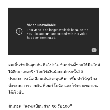
ผมเห็นว่าเป็นจุดเด่น คือโปรโมชั่นอย่างงี้ช่วยให้มือใหม่
ได้ศึกษาเกมจริง โดยใช้เงินน้อยแม้กระนั้นได้
ประสบการณ์เสมือนเล่นด้วยทุนที่มากขึ้น ทำให้รู้เรื่อง
ทั้งระบบการจ่ายเงิน ฟีเจอร์โบนัส และก็จังหวะของเกม
ได้เร็วขึ้น
ขั้นตอน “ลงทะเบียน ฝาก 50 รับ 100”