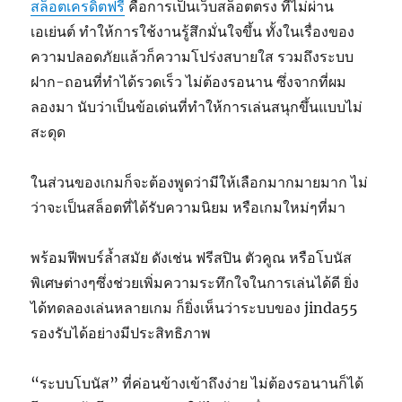
สล็อตเครดิตฟรี
คือการเป็นเว็บสล็อตตรง ที่ไม่ผ่าน
เอเย่นต์ ทำให้การใช้งานรู้สึกมั่นใจขึ้น ทั้งในเรื่องของ
ความปลอดภัยแล้วก็ความโปร่งสบายใส รวมถึงระบบ
ฝาก-ถอนที่ทำได้รวดเร็ว ไม่ต้องรอนาน ซึ่งจากที่ผม
ลองมา นับว่าเป็นข้อเด่นที่ทำให้การเล่นสนุกขึ้นแบบไม่
สะดุด
ในส่วนของเกมก็จะต้องพูดว่ามีให้เลือกมากมายมาก ไม่
ว่าจะเป็นสล็อตที่ได้รับความนิยม หรือเกมใหม่ๆที่มา
พร้อมฟีพบร์ล้ำสมัย ดังเช่น ฟรีสปิน ตัวคูณ หรือโบนัส
พิเศษต่างๆซึ่งช่วยเพิ่มความระทึกใจในการเล่นได้ดี ยิ่ง
ได้ทดลองเล่นหลายเกม ก็ยิ่งเห็นว่าระบบของ jinda55
รองรับได้อย่างมีประสิทธิภาพ
“ระบบโบนัส” ที่ค่อนข้างเข้าถึงง่าย ไม่ต้องรอนานก็ได้