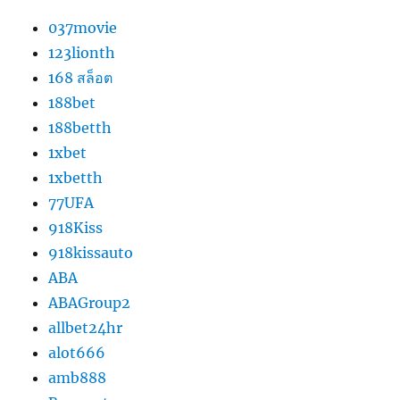
037movie
123lionth
168 สล็อต
188bet
188betth
1xbet
1xbetth
77UFA
918Kiss
918kissauto
ABA
ABAGroup2
allbet24hr
alot666
amb888