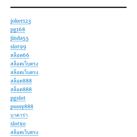
joker123
pg168
jinda55
slot99
สล็อต66
สล็อตเว็บตรง
สล็อตเว็บตรง
สล็อต888
สล็อต888
pgslot
pussy888
บาคาร่า
slotxo
สล็อตเว็บตรง