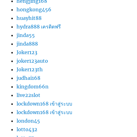
hengjing168
hongkong456
huayhit88
hydra888 เครดิตฟรี
jinda55
jinda888
Joker123
joker123auto
Joker123th
judhai168
kingdom66n
live22slot
lockdown168 เข้าสู่ระบบ
lockdown168 เข้าสู่ระบบ
london45
lotto432