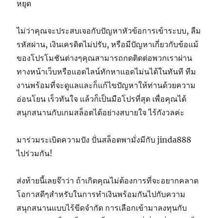
หยุด
ไม่ว่าคุณจะประสบเจอกับปัญหาหัวข้อการเข้าระบบ, ลืม
รหัสผ่าน, เงินเครดิตไม่ปรับ, หรือมีปัญหาเกี่ยวกับข้อแม้
ของโปรโมชันต่างๆคุณสามารถกดติดต่อพวกเราผ่าน
ทางหน้าเว็บหรือแอดไลน์ทักหาแอดไม่นได้ในทันที ทีม
งานพร้อมที่จะดูแลและก็แก้ไขปัญหาให้ท่านด้วยความ
อ่อนโยน เร็วทันใจ แล้วก็เป็นมือโปรที่สุด เพื่อคุณได้
สนุกสนานกับเกมสล็อตได้อย่างสบายใจ ไร้กังวลค่ะ
มาร่วมระเบิดความปัง ปั่นสล็อตพามั่งมีกับ jinda888
ไปร่วมกัน!
ส่งท้ายนี้เลยจ๊าว่า ถ้าเกิดคุณไม่ต้องการที่จะอยากคลาด
โอกาสดีๆสำหรับในการทำเงินพร้อมกันไปกับความ
สนุกสนานแบบไร้ขีดจำกัด การเลือกเข้ามาลงทุนกับ