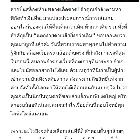
สายปั่นสล็อตห้ามพลาดเด็ดขาด! ถ้าคุณกำลังตามหา
พิกัดทำเงินที่จะมาแปลงประสบการณ์การเล่นเกม
ออนไลน์ของคุณให้ตื่นเต้นกว่าเดิม ท้ากว่าเดิม รวมทั้งที่
สำคัญเป็น “แตกง่ายดายเสียยิ่งกว่าเดิม” ขอบอกเลยว่า
คุณมาถูกที่แล้วค่ะ วันนี้พวกเราจะพาทุกคนไปทำความ
รู้จักกับ สล็อตเว็บตรง สล็อตเว็บตรง ที่กำลังมาแรงที่สุด
ในตอนนี้ ลบภาพจำของเว็บสล็อตเก่าๆที่น่าระอา จำเจ
และโบนัสออกยากไปได้เลย ด้วยเหตุว่าที่นี่เราเป็นผู้นำ
เข้าความบันเทิงระดับสากล ส่งตรงเกมลิขสิทธิ์แท้จาก
ค่ายดังทั่วทั้งโลกมาให้คุณได้เลือกเล่นกันแบบจุใจ ไม่ว่า
คุณจะเป็นนักปั่นทุนดกที่ชอบล่าแจ็กพอเพียงตใหญ่ หรือ
สายงบน้อยที่เน้นสะสมผลกำไรเรื่อยเว็บนี้ตอบโจทย์ทุก
ไลฟ์สไตล์แน่นอน
เพราะอะไรถึงจะต้องเลือกเล่นที่นี่? คำตอบสั้นๆกล้วยๆ