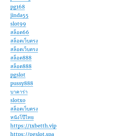
pg168
jinda55
slot99
สล็อต66
สล็อตเว็บตรง
สล็อตเว็บตรง
สล็อต888
สล็อต888
pgslot
pussy888
บาคาร่า
slotxo
สล็อตเว็บตรง
หนังโป๊ไทย
https://1xbetth.vip
https://pgslot.spa