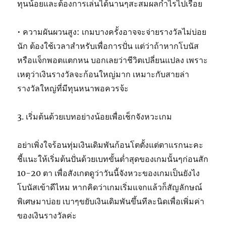
ทุนน้อยและต้องการเล่นได้นานๆสะสมผลกำไรไปเรื่อย
• ความผันผวนสูง: เกมบางครั้งอาจจะจ่ายรางวัลไม่บ่อย
นัก ต้องใช้เวลาสำหรับเพื่อการปั่น แต่ว่าถ้าหากโบนัส
หรือแจ็กพอตแตกหน บอกเลยว่าชีวิตเปลี่ยนแปลง เพราะ
เหตุว่าเงินรางวัลจะก้อนใหญ่มาก เหมาะกับสายล่า
รางวัลใหญ่ที่มีทุนหนาพอควรจ้ะ
3. เริ่มต้นด้วยเบทอย่างน้อยเพื่อเช็กจังหวะเกม
อย่าเพิ่งใจร้อนทุ่มเงินเดิมพันก้อนโตตั้งแต่ตาแรกนะคะ
ชี้แนะให้เริ่มต้นปั่นด้วยเบทขั้นต่ำสุดของเกมนั้นๆก่อนสัก
10-20 ตา เพื่อสังเกตดูว่าวันนี้จังหวะของเกมเป็นยังไง
โบนัสเข้าดีไหม หากคิดว่าเกมเริ่มแจกแล้วก็สัญลักษณ์
พิเศษมาบ่อย เบาๆขยับเงินเดิมพันขึ้นทีละนิดเพื่อเพิ่มค่า
ของเงินรางวัลค่ะ