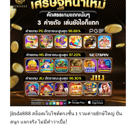
jinda888 สล็อตเว็บไซต์ตรงชั้น 1 รวมค่ายยักษ์ใหญ่ ปั่น
สนุก แจกจริง ไม่มีคำว่าเบื่อ!