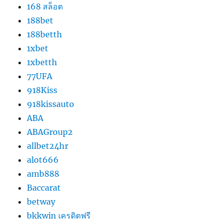
168 สล็อต
188bet
188betth
1xbet
1xbetth
77UFA
918Kiss
918kissauto
ABA
ABAGroup2
allbet24hr
alot666
amb888
Baccarat
betway
bkkwin เครดิตฟรี