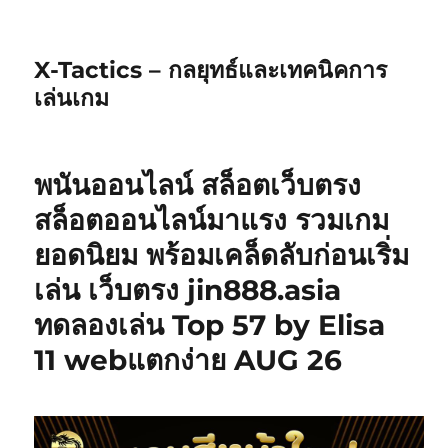
X-Tactics – กลยุทธ์และเทคนิคการ
เล่นเกม
พนันออนไลน์ สล็อตเว็บตรง
สล็อตออนไลน์มาแรง รวมเกม
ยอดนิยม พร้อมเคล็ดลับก่อนเริ่ม
เล่น เว็บตรง jin888.asia
ทดลองเล่น Top 57 by Elisa
11 webแตกง่าย AUG 26