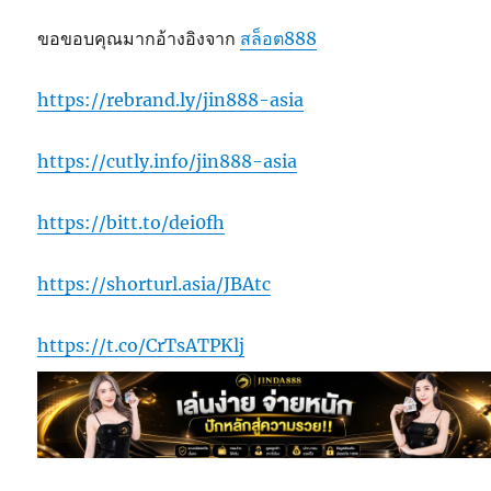
ขอขอบคุณมากอ้างอิงจาก
สล็อต888
https://rebrand.ly/jin888-asia
https://cutly.info/jin888-asia
https://bitt.to/dei0fh
https://shorturl.asia/JBAtc
https://t.co/CrTsATPKlj