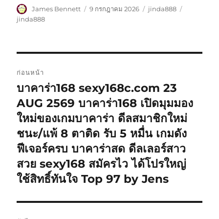
ผู้
เขียน
หมวด
ป้าย
James Bennett
9 กรกฎาคม 2026
jinda888
เขียน
เมื่อ
หมู่
กำกับ
jinda888
แนะแนว
ก่อนหน้า
เรื่อง
บาคาร่า168 sexy168c.com 23
เรื่อง
ก่อน
AUG 2569 บาคาร่า168 เปิดมุมมอง
หน้า:
ใหม่ของเกมบาคาร่า ดีลสมาชิกใหม่
ชนะ/แพ้ 8 ตาติด รับ 5 หมื่น เกมดัง
ฟีเจอร์ครบ บาคาร่าสด ดีลเลอร์สาว
สวย sexy168 สมัครไว ได้โปรใหญ่
ใช้สิทธิ์ทันใจ Top 97 by Jens