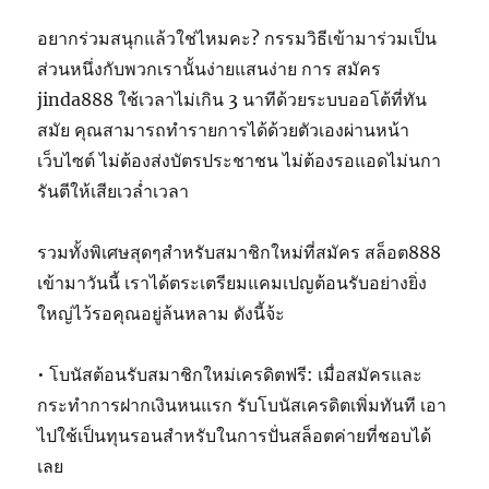
อยากร่วมสนุกแล้วใช่ไหมคะ? กรรมวิธีเข้ามาร่วมเป็น
ส่วนหนึ่งกับพวกเรานั้นง่ายแสนง่าย การ สมัคร
jinda888 ใช้เวลาไม่เกิน 3 นาทีด้วยระบบออโต้ที่ทัน
สมัย คุณสามารถทำรายการได้ด้วยตัวเองผ่านหน้า
เว็บไซต์ ไม่ต้องส่งบัตรประชาชน ไม่ต้องรอแอดไม่นกา
รันตีให้เสียเวล่ำเวลา
รวมทั้งพิเศษสุดๆสำหรับสมาชิกใหม่ที่สมัคร สล็อต888
เข้ามาวันนี้ เราได้ตระเตรียมแคมเปญต้อนรับอย่างยิ่ง
ใหญ่ไว้รอคุณอยู่ล้นหลาม ดังนี้จ้ะ
• โบนัสต้อนรับสมาชิกใหม่เครดิตฟรี: เมื่อสมัครและ
กระทำการฝากเงินหนแรก รับโบนัสเครดิตเพิ่มทันที เอา
ไปใช้เป็นทุนรอนสำหรับในการปั่นสล็อตค่ายที่ชอบได้
เลย